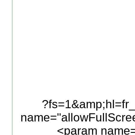
?fs=1&amp;hl=f
name="allowFullScre
<param name="