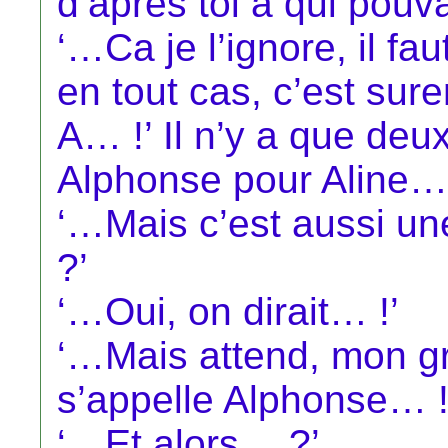
d’après toi à qui pouva
‘…Ca je l’ignore, il fau
en tout cas, c’est su
A… !’ Il n’y a que de
Alphonse pour Aline…
‘…Mais c’est aussi 
?’
‘…Oui, on dirait… !’
‘…Mais attend, mon g
s’appelle Alphonse… !
‘…Et alors… ?’