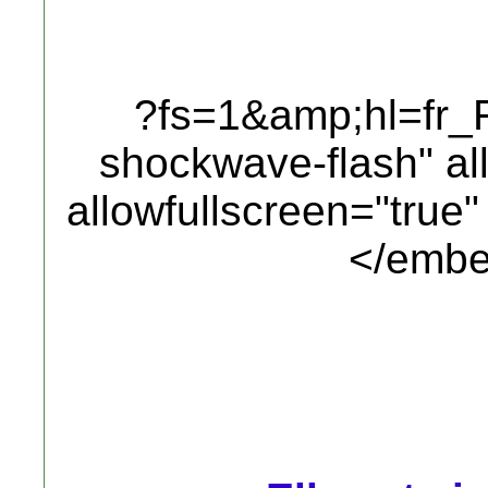
?fs=1&amp;hl=fr_F
shockwave-flash" al
allowfullscreen="true
</embe