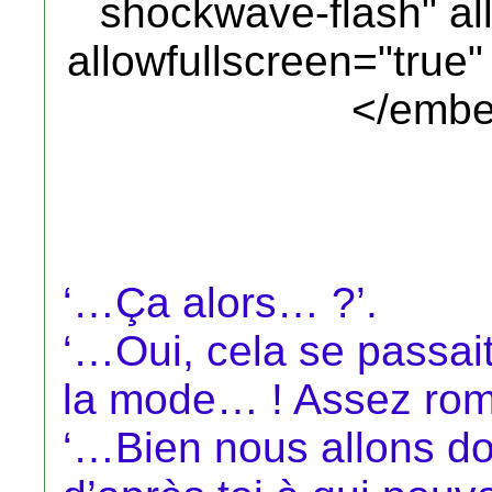
shockwave-flash" al
allowfullscreen="true
</embe
‘…Ça alors… ?’.
‘…Oui, cela se passait
la mode… ! Assez rom
‘…Bien nous allons d