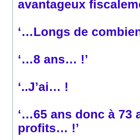
avantageux fiscalem
‘…Longs de combie
‘…8 ans… !’
‘..J’ai… !
‘…65 ans donc à 73 a
profits… !’