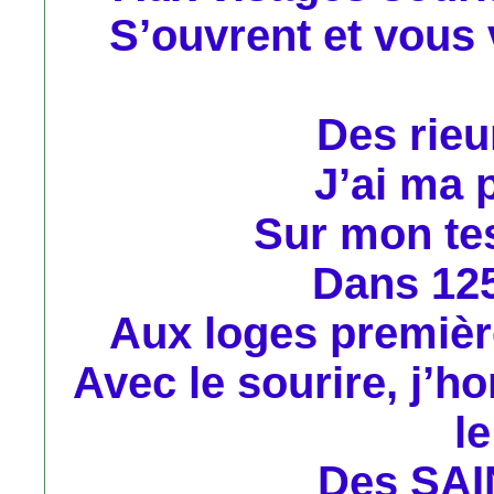
S’ouvrent et vous 
Des rieu
J’ai ma 
Sur mon te
Dans 125
Aux loges première
Avec le sourire, j’h
l
Des SAI