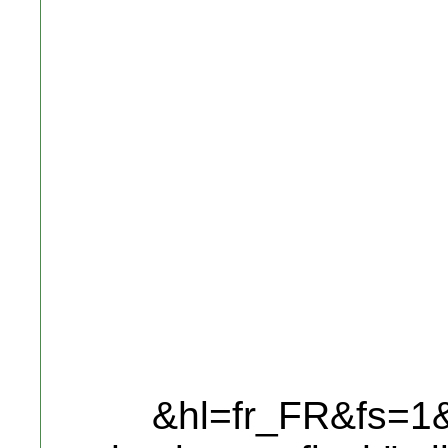
&hl=fr_FR&fs=1&"