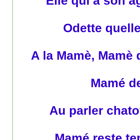
Elle qui à son â
Odette quelle
A la Mamè, Mamè q
Mamé de
Au parler chat
Mamé reste ten