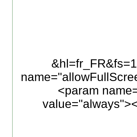
&hl=fr_FR&fs=
name="allowFullScre
<param name="
value="always">