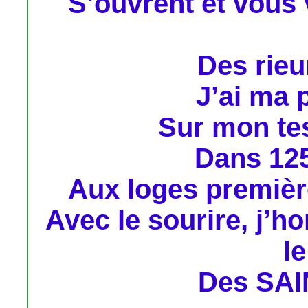
S’ouvrent et vous 
Des rieu
J’ai ma 
Sur mon te
Dans 125
Aux loges première
Avec le sourire, j’h
l
Des SAI