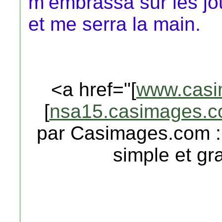
m’embrassa sur les jo
et me serra la main.
<a href="[
www.casi
[
nsa15.casimages.
par Casimages.com :
simple et gra