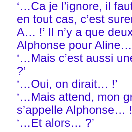
‘…Ca je l’ignore, il fau
en tout cas, c’est su
A… !’ Il n’y a que de
Alphonse pour Aline…
‘…Mais c’est aussi 
?’
‘…Oui, on dirait… !’
‘…Mais attend, mon g
s’appelle Alphonse… !
‘…Et alors… ?’