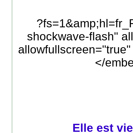
?fs=1&amp;hl=fr_F
shockwave-flash" al
allowfullscreen="true
</embe
Elle est vie