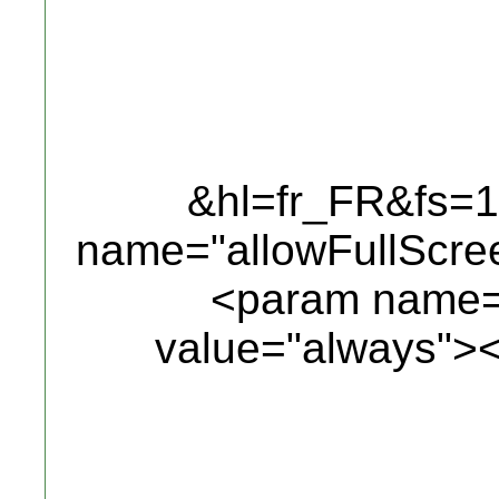
&hl=fr_FR&fs=
name="allowFullScre
<param name="
value="always">