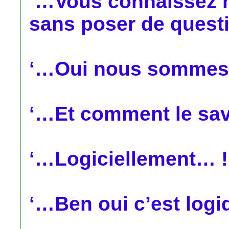
‘…Vous connaissez 
sans poser de quest
‘…Oui nous sommes f
‘…Et comment le sa
‘…Logiciellement… !
‘…Ben oui c’est logi