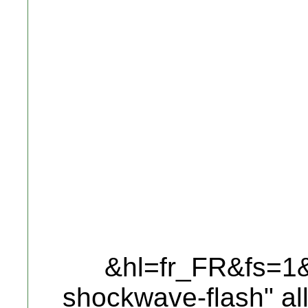
&hl=fr_FR&fs=1&"
shockwave-flash" al