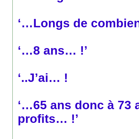
‘…Longs de combie
‘…8 ans… !’
‘..J’ai… !
‘…65 ans donc à 73 a
profits… !’