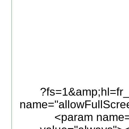
?fs=1&amp;hl=f
name="allowFullScre
<param name="