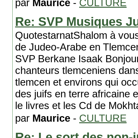
par
Maurice
-
CULTURE
Re: SVP Musiques J
QuotestarnatShalom à vous 
de Judeo-Arabe en Tlemcen
SVP Berkane Isaak Bonjour
chanteurs tlemceniens dans
tlemcen et environs qui oc
des juifs en terre africaine
le livres et les Cd de Mokh
par
Maurice
-
CULTURE
Re: Le sort des non-j