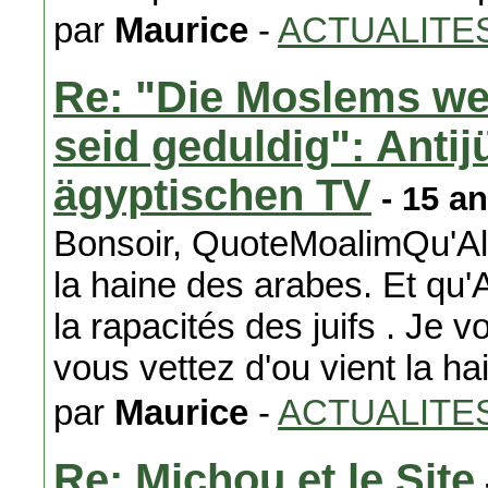
par
Maurice
-
ACTUALITE
Re: "Die Moslems wer
seid geduldig": Anti
ägyptischen TV
- 15 a
Bonsoir, QuoteMoalimQu'All
la haine des arabes. Et qu'A
la rapacités des juifs . Je vo
vous vettez d'ou vient la ha
par
Maurice
-
ACTUALITE
Re: Michou et le Site