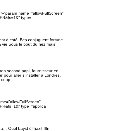
am><param name="allowFullScreen"
_FR&fs=1&" type=
ent à coté. Bcp conjuguent fortune
la vie Sous le bout du nez mais
 mon second papi, fournisseur en
pour aller s’installer à Londres.
e coup
me="allowFullScreen"
FR&fs=1&" type="applica
… Ouél bayid él haziIIIIIn.