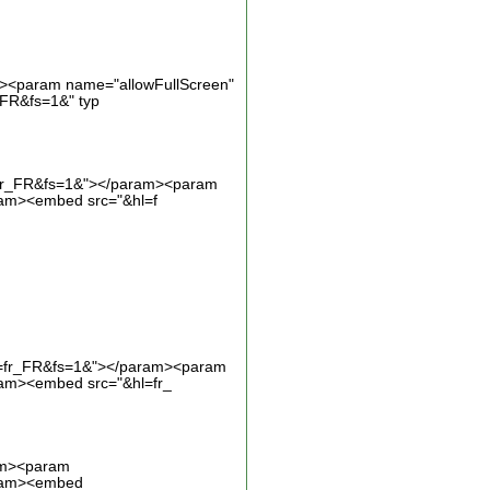
m><param name="allowFullScreen"
FR&fs=1&" typ
l=fr_FR&fs=1&"></param><param
ram><embed src="&hl=f
hl=fr_FR&fs=1&"></param><param
ram><embed src="&hl=fr_
ram><param
aram><embed