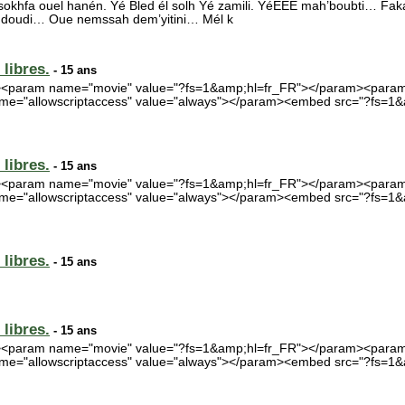
l sokhfa ouel hanén. Yé Bled él solh Yé zamili. YéEEE mah’boubti… Fakar
hdoudi… Oue nemssah dem’yitini… Mél k
libres.
- 15 ans
5"><param name="movie" value="?fs=1&amp;hl=fr_FR"></param><param
me="allowscriptaccess" value="always"></param><embed src="?fs=1&
libres.
- 15 ans
5"><param name="movie" value="?fs=1&amp;hl=fr_FR"></param><param
me="allowscriptaccess" value="always"></param><embed src="?fs=1&
libres.
- 15 ans
libres.
- 15 ans
5"><param name="movie" value="?fs=1&amp;hl=fr_FR"></param><param
me="allowscriptaccess" value="always"></param><embed src="?fs=1&