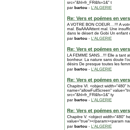
src="&hl=fr_FR&fs=1&" t
par
bartou
-
L'ALGERIE
Re: Vers et poémes en vers 
A VOTRE BON COEUR....!!! A vot
mal. BaAAAAttent mal. Une insuffi
dans le désert de Gobi Un enfant q
par
bartou
-
L'ALGERIE
Re: Vers et poémes en vers 
LA FEMME SANS...!!! Elle a tant at
bonheur. La nature sans doute l’oub
désirs De presque toutes les femm
par
bartou
-
L'ALGERIE
Re: Vers et poémes en vers 
Chapitre VI. <object width="480
name="allowFullScreen" value="
src="&hl=fr_FR&fs=1&" ty
par
bartou
-
L'ALGERIE
Re: Vers et poémes en vers 
Chapitre V. <object width="480"
value="true"></param><param na
par
bartou
-
L'ALGERIE