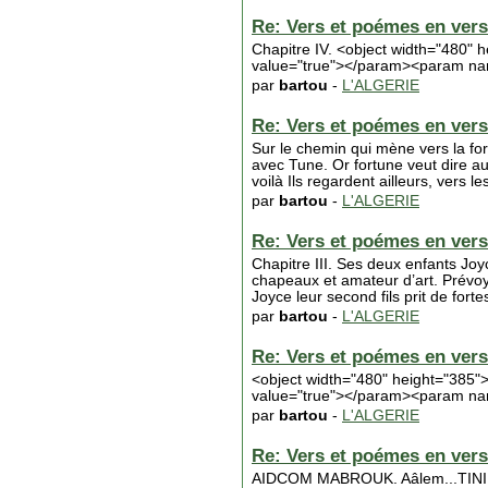
Re: Vers et poémes en vers 
Chapitre IV. <object width="480
value="true"></param><param na
par
bartou
-
L'ALGERIE
Re: Vers et poémes en vers 
Sur le chemin qui mène vers la for
avec Tune. Or fortune veut dire au
voilà Ils regardent ailleurs, vers
par
bartou
-
L'ALGERIE
Re: Vers et poémes en vers 
Chapitre III. Ses deux enfants Jo
chapeaux et amateur d’art. Prévoya
Joyce leur second fils prit de fort
par
bartou
-
L'ALGERIE
Re: Vers et poémes en vers 
<object width="480" height="38
value="true"></param><param nam
par
bartou
-
L'ALGERIE
Re: Vers et poémes en vers 
AIDCOM MABROUK. Aâlem...TINI...§