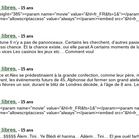
libres.
- 15 ans
" height="385"><param name="movie" value="&hl=fr_FR&fs=1&"></par
me="allowscriptaccess" value="always"></param><embed src="&hl=fr
libres.
- 15 ans
tune Il n’y a pas de panonceaux. Certains les cherchent, d’autres pass
ssi chance. Et la chance existe, oui elle parait A certains moments de 
 les vices Les casinos les jeux etc… Comment voul
libres.
- 15 ans
yce et Alex se prédestinaient à la grande confection, comme leur père,
nt, les événements futurs de 45, Alphonse dut fermer son grand atelier 
es fièvres un soir, durant le blitz de Londres décède, à l’âge de 8 ans. L
libres.
- 15 ans
5"><param name="movie" value="&hl=fr_FR&fs=1&"></param><param na
e="allowscriptaccess" value="always"></param><embed src="&hl=fr_
libres.
- 15 ans
§§§§ Âlem..Tini.. Ye Blédi él hanina… Aâlem…Tini… El jew ouél farha