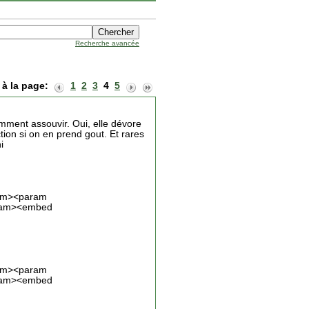
Recherche avancée
 à la page:
1
2
3
4
5
mment assouvir. Oui, elle dévore
ction si on en prend gout. Et rares
i
ram><param
aram><embed
ram><param
aram><embed