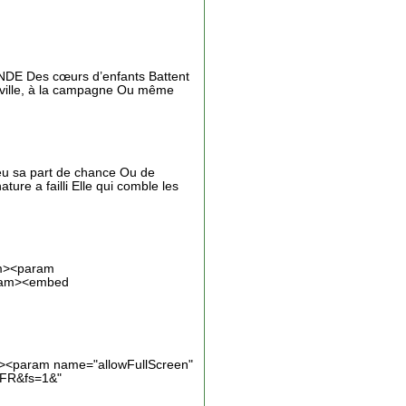
DE Des cœurs d’enfants Battent
a ville, à la campagne Ou même
 eu sa part de chance Ou de
ture a failli Elle qui comble les
am><param
aram><embed
m><param name="allowFullScreen"
_FR&fs=1&"