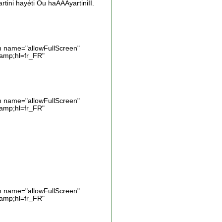
tini hayéti Ou haAAAyartiniII.
 name="allowFullScreen"
amp;hl=fr_FR"
 name="allowFullScreen"
amp;hl=fr_FR"
 name="allowFullScreen"
amp;hl=fr_FR"