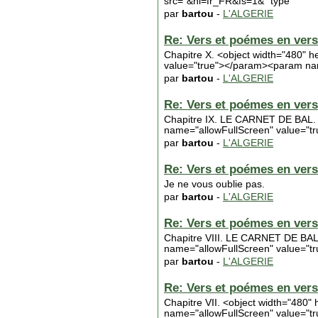
src="&hl=fr_FR&fs=1&" type
par
bartou
-
L'ALGERIE
Re: Vers et poémes en vers 
Chapitre X. <object width="480"
value="true"></param><param nam
par
bartou
-
L'ALGERIE
Re: Vers et poémes en vers 
Chapitre IX. LE CARNET DE BAL.
name="allowFullScreen" value="t
par
bartou
-
L'ALGERIE
Re: Vers et poémes en vers 
Je ne vous oublie pas.
par
bartou
-
L'ALGERIE
Re: Vers et poémes en vers 
Chapitre VIII. LE CARNET DE BA
name="allowFullScreen" value="t
par
bartou
-
L'ALGERIE
Re: Vers et poémes en vers 
Chapitre VII. <object width="48
name="allowFullScreen" value="