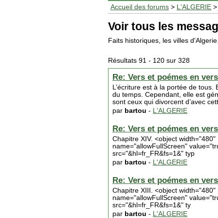
Accueil des forums
>
L'ALGERIE
Voir tous les messag
Faits historiques, les villes d'Algeri
Résultats 91 - 120 sur 328
Re: Vers et poémes en vers 
L’écriture est à la portée de tou
du temps. Cependant, elle est génér
sont ceux qui divorcent d’avec cett
par
bartou
-
L'ALGERIE
Re: Vers et poémes en vers 
Chapitre XIV. <object width="48
name="allowFullScreen" value="
src="&hl=fr_FR&fs=1&" typ
par
bartou
-
L'ALGERIE
Re: Vers et poémes en vers 
Chapitre XIII. <object width="4
name="allowFullScreen" value="
src="&hl=fr_FR&fs=1&" ty
par
bartou
-
L'ALGERIE