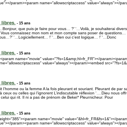
true"></param><param name="allowscriptaccess" value="always"></p
libres.
- 15 ans
Bonjour, que puis-je faire pour vous… ?’ ‘…Voilà, je souhaiterai divers
Vous connaissez mon nom et mon compte sans poser de questions… ?
ous…?’ ‘…Logiciellement… !’ ‘…Ben oui c’est logique… !’ ‘…Donc
libres.
- 15 ans
5"><param name="movie" value="?fs=1&amp;hl=fr_FR"></param><param
me="allowscriptaccess" value="always"></param><embed src="?fs=1&
libres.
- 15 ans
ait l’homme ou la femme A la fois pleurant et souriant. Pleurant de par 
à ceux ou celles qui l’ignorent L’indiscutable réflexion ‘….Dieu nous of
 celui qui rit. Il ni a pas de prénom de Bekeï* Pleurnicheur. Pour
libres.
- 15 ans
" height="385"><param name="movie" value="&hl=fr_FR&fs=1&"></par
true"></param><param name="allowscriptaccess" value="always"></p