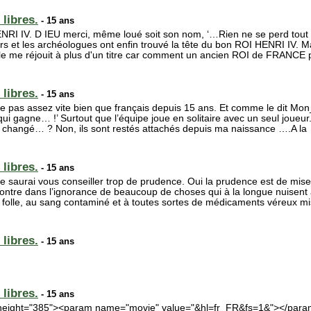
libres.
- 15 ans
IV. D IEU merci, même loué soit son nom, ‘…Rien ne se perd tout s
urs et les archéologues ont enfin trouvé la tête du bon ROI HENRI IV. M
e me réjouit à plus d'un titre car comment un ancien ROI de FRANCE p
libres.
- 15 ans
lue pas assez vite bien que français depuis 15 ans. Et comme le dit Mon
 gagne… !’ Surtout que l’équipe joue en solitaire avec un seul joueur
t changé… ? Non, ils sont restés attachés depuis ma naissance ….A la
libres.
- 15 ans
e saurai vous conseiller trop de prudence. Oui la prudence est de mise a
contre dans l’ignorance de beaucoup de choses qui à la longue nuisent
che folle, au sang contaminé et à toutes sortes de médicaments véreux mis
libres.
- 15 ans
libres.
- 15 ans
0" height="385"><param name="movie" value="&hl=fr_FR&fs=1&"></pa