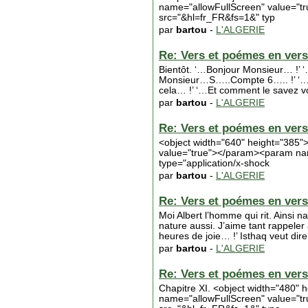
name="allowFullScreen" value="
src="&hl=fr_FR&fs=1&" typ
par
bartou
-
L'ALGERIE
Re: Vers et poémes en vers 
Bientôt. ‘…Bonjour Monsieur… !’ ‘…
Monsieur…S…..Compte 6….. !’ ‘…
cela… !’ ‘…Et comment le savez v
par
bartou
-
L'ALGERIE
Re: Vers et poémes en vers 
<object width="640" height="38
value="true"></param><param na
type="application/x-shock
par
bartou
-
L'ALGERIE
Re: Vers et poémes en vers 
Moi Albert l’homme qui rit. Ainsi n
nature aussi. J’aime tant rappeler 
heures de joie… !’ Isthaq veut dire
par
bartou
-
L'ALGERIE
Re: Vers et poémes en vers 
Chapitre XI. <object width="480
name="allowFullScreen" value="