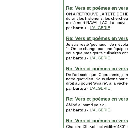
Re: Vers et poémes en vers 
ON A RETROUVE LA TÊTE DE HENRI 
durant les historiens, les cherche
mis à mort RAVAILLAC. La nouvell
par
bartou
-
L'ALGERIE
Re: Vers et poémes en vers 
Je suis resté ‘pecnaud’. Je n’évo
‘…On ne change pas une équipe qui
vous que mes gouts culinaires on
par
bartou
-
L'ALGERIE
Re: Vers et poémes en vers 
De l’art scénique. Chers amis, je n
notre quotidien. Nous vivons par 
droit au poulet ‘aviairé’, à la va
par
bartou
-
L'ALGERIE
Re: Vers et poémes en vers 
Aâliné el hamd ye sidi.
par
bartou
-
L'ALGERIE
Re: Vers et poémes en vers 
Chapitre XII. <object width="48