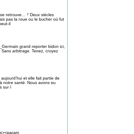
e retrouve… !’ Deux siècles
ais pas la roue ou le bucher où fut
eut-il
_Germain grand reporter bidon ici,
. Sans arbitrage. Tenez, croyez
ujourd’hui et elle fait partie de
 à notre santé. Nous avons eu
 sur l
ram><param