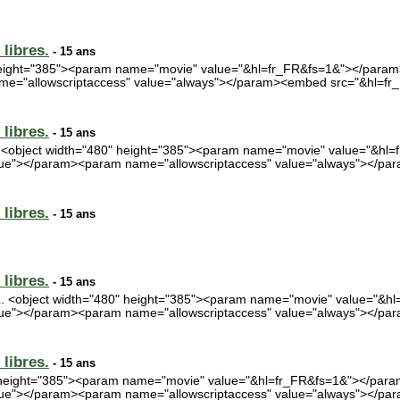
libres.
- 15 ans
 height="385"><param name="movie" value="&hl=fr_FR&fs=1&"></para
e="allowscriptaccess" value="always"></param><embed src="&hl=fr_
libres.
- 15 ans
 <object width="480" height="385"><param name="movie" value="&h
rue"></param><param name="allowscriptaccess" value="always"></pa
libres.
- 15 ans
libres.
- 15 ans
L. <object width="480" height="385"><param name="movie" value="&
rue"></param><param name="allowscriptaccess" value="always"></pa
libres.
- 15 ans
0" height="385"><param name="movie" value="&hl=fr_FR&fs=1&"></pa
true"></param><param name="allowscriptaccess" value="always"></p