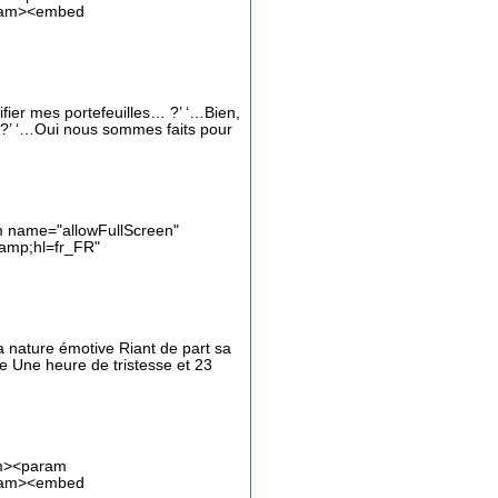
aram><embed
ifier mes portefeuilles… ?’ ‘…Bien,
’ ‘…Oui nous sommes faits pour
 name="allowFullScreen"
amp;hl=fr_FR"
sa nature émotive Riant de part sa
fre Une heure de tristesse et 23
am><param
aram><embed