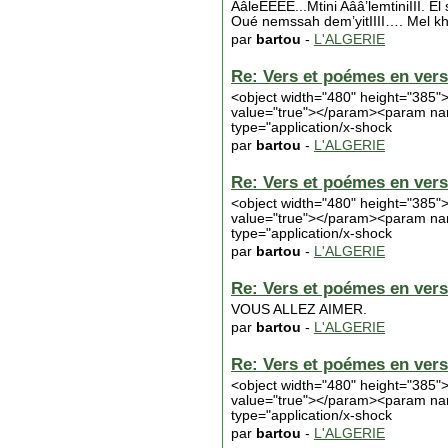
AâleEEEE...Mtini Aââ’lemtiniIII. E
Oué nemssah dem’yitIIII…. Mel k
par
bartou
-
L'ALGERIE
Re: Vers et poémes en vers 
<object width="480" height="38
value="true"></param><param na
type="application/x-shock
par
bartou
-
L'ALGERIE
Re: Vers et poémes en vers 
<object width="480" height="38
value="true"></param><param na
type="application/x-shock
par
bartou
-
L'ALGERIE
Re: Vers et poémes en vers 
VOUS ALLEZ AIMER.
par
bartou
-
L'ALGERIE
Re: Vers et poémes en vers 
<object width="480" height="38
value="true"></param><param na
type="application/x-shock
par
bartou
-
L'ALGERIE