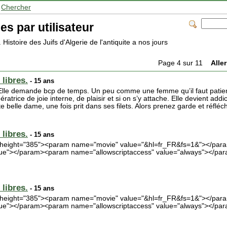
>
Chercher
es par utilisateur
e. Histoire des Juifs d'Algerie de l'antiquite a nos jours
Page 4 sur 11
Aller
libres.
- 15 ans
s. Elle demande bcp de temps. Un peu comme une femme qu’il faut patie
atrice de joie interne, de plaisir et si on s’y attache. Elle devient addi
e belle dame, une fois prit dans ses filets. Alors prenez garde et réfléch
libres.
- 15 ans
0" height="385"><param name="movie" value="&hl=fr_FR&fs=1&"></pa
true"></param><param name="allowscriptaccess" value="always"></p
libres.
- 15 ans
80" height="385"><param name="movie" value="&hl=fr_FR&fs=1&"></pa
true"></param><param name="allowscriptaccess" value="always"></p