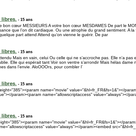
libres.
- 15 ans
re bon cœur MESSIEURS A votre bon cœur MESDAMES De part le MON
sance que l’on dit cardiaque. Ou une atrophie du grand sentiment. A l
uelque part attend Attend qu’on vienne le guérir. De par
libres.
- 15 ans
tendu Mais en vain, celui Ou celle qui ne s’accroche pas. Elle n’a pas
lie. Elle qui espérait tant Voir son ventre s’arrondir Mais hélas dame na
es dans l’envie. AloOOOrs, pour combler l’
libres.
- 15 ans
" height="385"><param name="movie" value="&hl=fr_FR&fs=1&"></par
true"></param><param name="allowscriptaccess" value="always"></p
libres.
- 15 ans
 height="385"><param name="movie" value="&hl=fr_FR&fs=1&"></para
me="allowscriptaccess" value="always"></param><embed src="&hl=fr