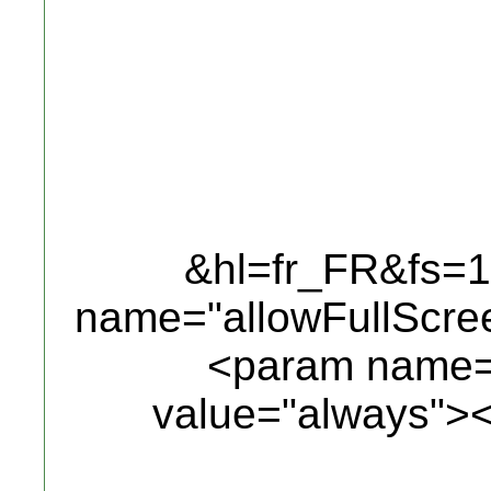
&hl=fr_FR&fs=
name="allowFullScre
<param name="
value="always">