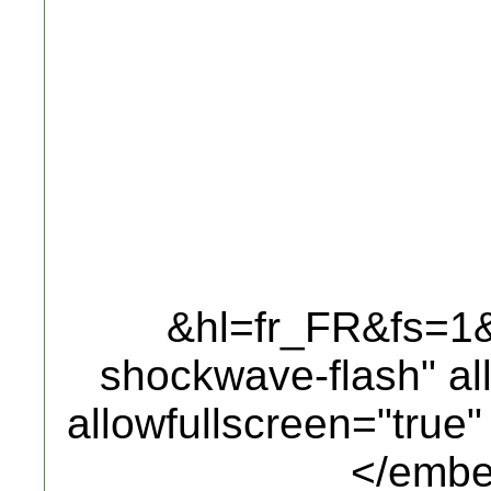
&hl=fr_FR&fs=1&"
shockwave-flash" al
allowfullscreen="true
</embe