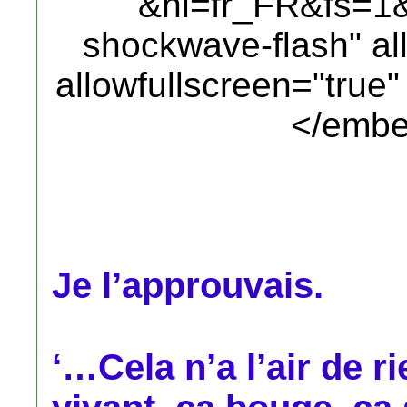
&hl=fr_FR&fs=1&"
shockwave-flash" al
allowfullscreen="true
</embe
Je l’approuvais.
‘…Cela n’a l’air de r