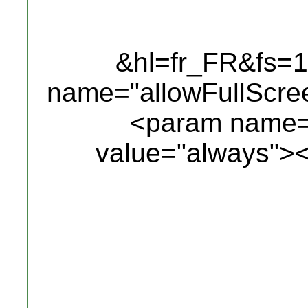
&hl=fr_FR&fs=
name="allowFullScre
<param name="
value="always">