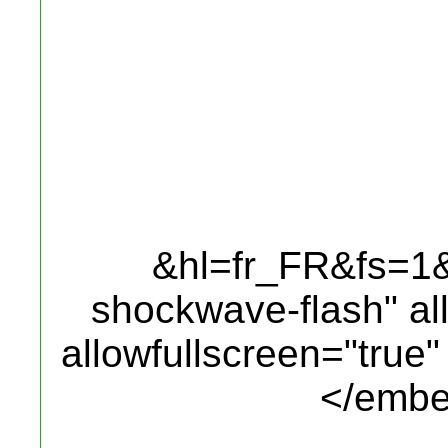
&hl=fr_FR&fs=1&"
shockwave-flash" al
allowfullscreen="true
</embe