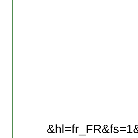
&hl=fr_FR&fs=1&"