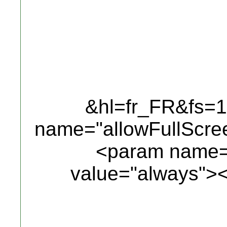
&hl=fr_FR&fs=
name="allowFullScre
<param name="
value="always">