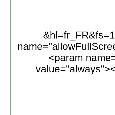
&hl=fr_FR&fs=
name="allowFullScre
<param name="
value="always">