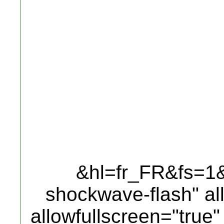
&hl=fr_FR&fs=1&"
shockwave-flash" al
allowfullscreen="true