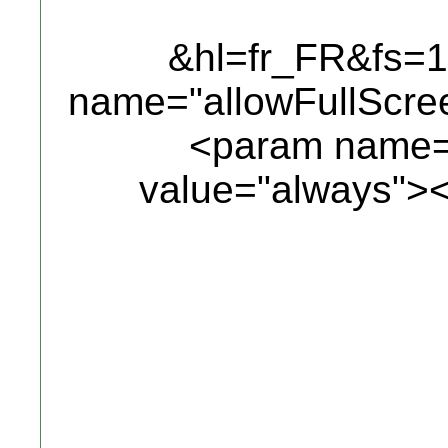
&hl=fr_FR&fs=
name="allowFullScre
<param name="
value="always">