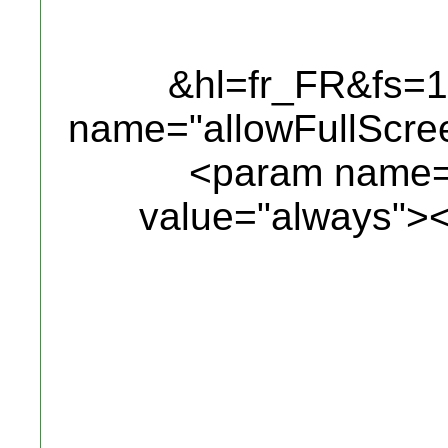
&hl=fr_FR&fs=
name="allowFullScre
<param name="
value="always">