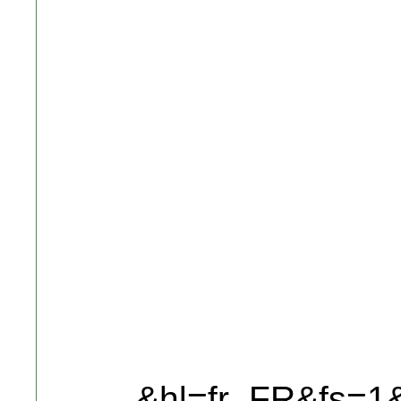
&hl=fr_FR&fs=1&"