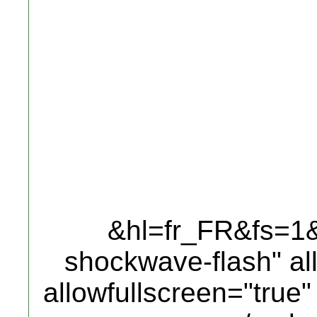
&hl=fr_FR&fs=1&"
shockwave-flash" al
allowfullscreen="true