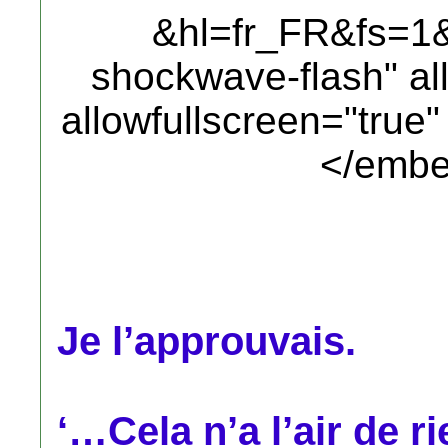
&hl=fr_FR&fs=1&"
shockwave-flash" al
allowfullscreen="true
</embe
Je l’approuvais.
‘…Cela n’a l’air de r