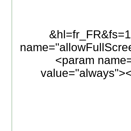
&hl=fr_FR&fs=
name="allowFullScre
<param name="
value="always">