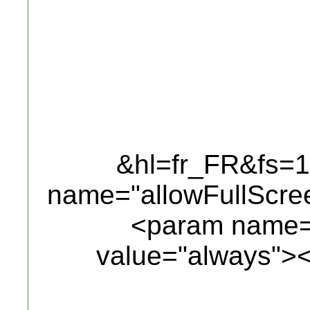
&hl=fr_FR&fs=
name="allowFullScre
<param name="
value="always">