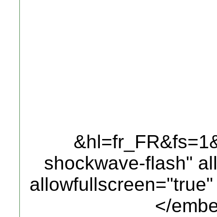
&hl=fr_FR&fs=1&"
shockwave-flash" al
allowfullscreen="true
</embe