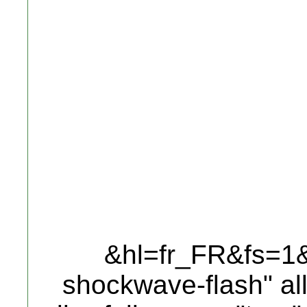
&hl=fr_FR&fs=1&"
shockwave-flash" al