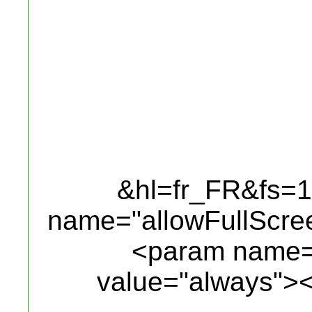
&hl=fr_FR&fs=
name="allowFullScre
<param name="
value="always">