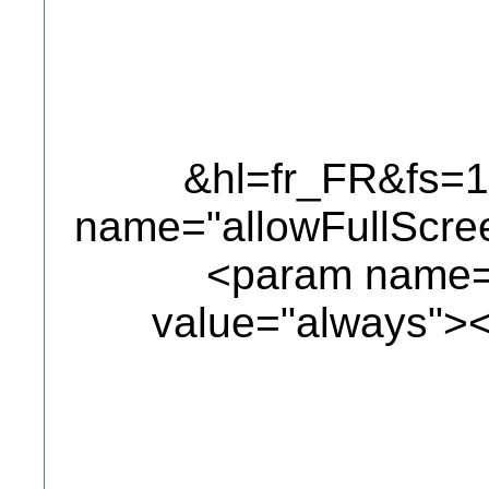
&hl=fr_FR&fs=
name="allowFullScre
<param name="
value="always">