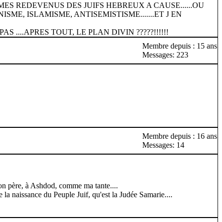
MES REDEVENUS DES JUIFS HEBREUX A CAUSE......OU
E, ISLAMISME, ANTISEMISTISME.......ET J EN
....APRES TOUT, LE PLAN DIVIN ?????!!!!!!
Membre depuis : 15 ans
Messages: 223
Membre depuis : 16 ans
Messages: 14
on père, à Ashdod, comme ma tante....
e la naissance du Peuple Juif, qu'est la Judée Samarie....
!