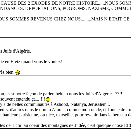
CAUSE DES 2 EXODES DE NOTRE HISTOIRE......NOUS SOM
NDANCES, DEPORTATIONS, POGROMS, NAZISME, COMMUNISM
 SOMMES REVENUS CHEZ NOUS.........MAIS N ETAIT CE PAS 
 Juifs d'Algérie.
ie en Eretz quand vous le voulez!
très bien
on, c'est notre façon de parler, hein, à nous les Juifs d'Algérie...??!!!
 souvent entendu ça...!!!!
; il y a de belles communautés à Ashdod, Natanya, Jerusalem...
eurs, d'autres dans le nord à Afoula, comme mon oncle, et l'oncle de m
 la banlieue parisienne, ou nice, marseille, pour revenir dans le berceau d
êtes de Tichri au coeur des montagnes de Judée, c'est quelque chose !!!!