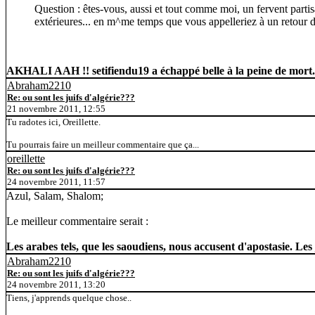
Question : êtes-vous, aussi et tout comme moi, un fervent partis
extérieures... en m^me temps que vous appelleriez à un retour d
AKHALI AAH !! setifiendu19 a échappé belle à la peine de mort. 
Abraham2210
Re: ou sont les juifs d'algérie???
21 novembre 2011, 12:55
Tu radotes ici, Oreillette.
Tu pourrais faire un meilleur commentaire que ça...
oreillette
Re: ou sont les juifs d'algérie???
24 novembre 2011, 11:57
Azul, Salam, Shalom;
Le meilleur commentaire serait :
Les arabes tels, que les saoudiens, nous accusent d'apostasie. Les
Abraham2210
Re: ou sont les juifs d'algérie???
24 novembre 2011, 13:20
Tiens, j'apprends quelque chose..