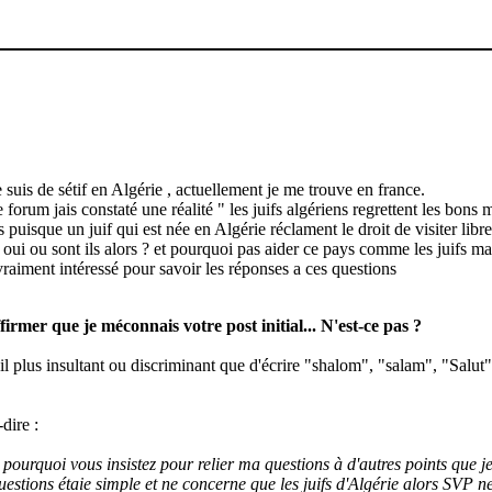
 suis de sétif en Algérie , actuellement je me trouve en france.
 forum jais constaté une réalité " les juifs algériens regrettent les bons
s puisque un juif qui est née en Algérie réclament le droit de visiter libr
 oui ou sont ils alors ? et pourquoi pas aider ce pays comme les juifs m
t vraiment intéressé pour savoir les réponses a ces questions
rmer que je méconnais votre post initial... N'est-ce pas ?
il plus insultant ou discriminant que d'écrire "shalom", "salam", "Salut
dire :
urquoi vous insistez pour relier ma questions à d'autres points que je n
stions étaie simple et ne concerne que les juifs d'Algérie alors SVP ne