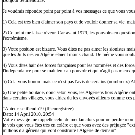
Bonjour Setifiendu19,
Je voudrais répondre point par point à vos messages ce que vous vous 
1) Cela est très bien d'aimer son pays et de vouloir donner sa vie, mais
2) Ce point me laisse réveur. Car avant 1979, les pouvoirs en question
l'extrémisme.
3) Votre position est bizarre. Vous dites ne pas aimer les sionistes mais
que les Juifs nés en Algérie étaient moins chaud. De même vous souha
4) Vous dites hair des forces françaises pour les nommées et des forc
l'indépendance pour se maintenir au pouvoir et qui n'agit pas mieux que
5) Cela vous honore mais ce n'est pas l'avis de certains (nombreux) Alg
6) Une petite boutade, donc selon vous, les Algériens hors Algérie ont
dans certains villages, vous airiez du les envoyés ailleurs comme ces
"Auteur: setifiendu19 (IP enregistrée)
Date: 14 April 2010, 20:54
Votre message me rappelle celui de meulan alors pour ne perdre mon t
je vois que vous êtes très en colère et que vous avez des préjugée "ext
millions d'algériens qui vont construire l'Algérie de demain"