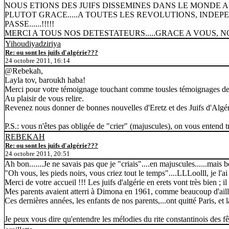
NOUS ETIONS DES JUIFS DISSEMINES DANS LE MONDE A 
PLUTOT GRACE.....A TOUTES LES REVOLUTIONS, INDEPE
PASSE......!!!!!
MERCI A TOUS NOS DETESTATEURS.....GRACE A VOUS, NOUS
Yihoudiyadziriya
Re: ou sont les juifs d'algérie???
24 octobre 2011, 16:14
@Rebekah,
Layla tov, baroukh haba!
Merci pour votre témoignage touchant comme tousles témoignages des
Au plaisir de vous relire.
Revenez nous donner de bonnes nouvelles d'Eretz et des Juifs d'Algér
P.S.: vous n'êtes pas obligée de "crier" (majuscules), on vous entend 
REBEKAH
Re: ou sont les juifs d'algérie???
24 octobre 2011, 20:51
Ah bon.......Je ne savais pas que je "criais"....en majuscules......mais b
"Oh vous, les pieds noirs, vous criez tout le temps"....LLLoolll, je l'ai
Merci de votre accueil !!! Les juifs d'algérie en erets vont très bien 
Mes parents avaient atterri à Dimona en 1961, comme beaucoup d'aill
Ces dernières années, les enfants de nos parents,...ont quitté Paris, et
Je peux vous dire qu'entendre les mélodies du rite constantinois des f