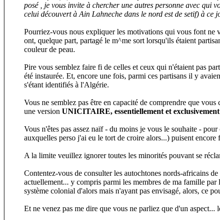
posé , je vous invite à chercher une autres personne avec qui v
celui découvert à Ain Lahneche dans le nord est de setif) à ce 
Pourriez-vous nous expliquer les motivations qui vous font ne vo
ont, quelque part, partagé le m^me sort lorsqu'ils étaient partisa
couleur de peau.
Pire vous semblez faire fi de celles et ceux qui n'étaient pas pa
été instaurée. Et, encore une fois, parmi ces partisans il y av
s'étant identifiés à l'Algérie.
Vous ne semblez pas être en capacité de comprendre que vous co
une version
UNICITAIRE, essentiellement et exclusivement 
Vous n'êtes pas assez naïf - du moins je vous le souhaite - pou
auxquelles perso j'ai eu le tort de croire alors...) puisent encore f
A la limite veuillez ignorer toutes les minorités pouvant se récla
Contentez-vous de consulter les autochtones nords-africains de 
actuellement... y compris parmi les membres de ma famille par l
système colonial d'alors mais n'ayant pas envisagé, alors, ce pou
Et ne venez pas me dire que vous ne parliez que d'un aspect... les 