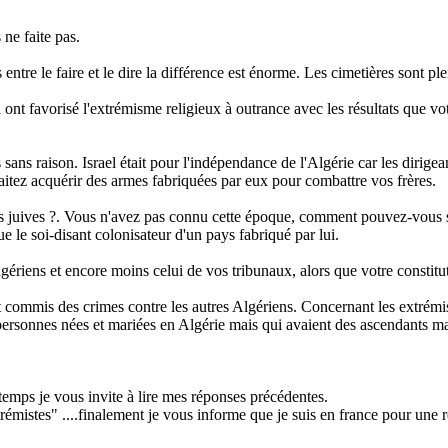
ne faite pas.
 entre le faire et le dire la différence est énorme. Les cimetières sont p
 ont favorisé l'extrémisme religieux à outrance avec les résultats que v
 sans raison. Israel était pour l'indépendance de l'Algérie car les dirigea
itez acquérir des armes fabriquées par eux pour combattre vos frères.
es juives ?. Vous n'avez pas connu cette époque, comment pouvez-vous su
 le soi-disant colonisateur d'un pays fabriqué par lui.
ériens et encore moins celui de vos tribunaux, alors que votre constituti
 commis des crimes contre les autres Algériens. Concernant les extrémis
 personnes nées et mariées en Algérie mais qui avaient des ascendants m
emps je vous invite à lire mes réponses précédentes.
rémistes" ....finalement je vous informe que je suis en france pour une r