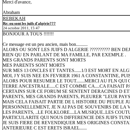
Merci d'avance,
Abraham
REBEKAH
Re: ou sont les juifs d'algérie???
24 octobre 2011, 15:47
BONJOUR A TOUS !!!!!!!
Ce message est un peu ancien, mais bon..........
ALORS OU SONT LES JUIFS D ALGERIE ?????????? BEN DE
RIEN QU EN PARLANT DE MA FAMILLE, PAR EXEMPLE .
MES GRANDS PARENTS SONT MORTS
MES PARENTS SONT MORTS
SUR MES 13 ONCLES ET TANTES......1/3 EST MORT EN ALGE
MOI, J Y SUIS NEE EN FEVRIER 1961 A CONSTANTINE, PUI
ALORS POUR RESUMER LE TOUT.......MERCI AU FLN QUI 
TERRE ANCESTRALE.....C EST COMME CA....CA FAISAIT PAR
CERTAINS SUR CE FORUM SE SENTENT DERACINES D ETRE P
PARENTS, MES GRANDS PARENTS, PLEURER "LEUR PAYS"...
MAIS CELA FAISAIT PARTIE DE L HISTOIRE DU PEUPLE JU
PERSONNELLEMENT, JE N AI PAS DE SOUVENIRS DE LA VI
LES PARENTS, ..LE FOLKLORE....LA MUSIQUE..LES COUT
PARTICULARITE QUI NOUS DIFFERENCIE DES JUIFS TUNISIE
JE SUIS FIERE DE REVENDIQUER MES ORIGINES CONSTANT
ANTERIEURE C EST ERETS ISRAEL......