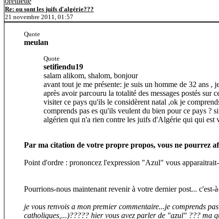
oreillette
Re: ou sont les juifs d'algérie???
21 novembre 2011, 01:57
Quote
meulan
Quote
setifiendu19
salam alikom, shalom, bonjour
avant tout je me présente: je suis un homme de 32 ans , je
après avoir parcouru la totalité des messages postés sur ce
visiter ce pays qu'ils le considèrent natal ,ok je comprend
comprends pas es qu'ils veulent du bien pour ce pays ? si
algérien qui n'a rien contre les juifs d'Algérie qui qui es
Par ma citation de votre propre propos, vous ne pourrez affi
Point d'ordre : prononcez l'expression "Azul" vous apparaitrait-
Pourrions-nous maintenant revenir à votre dernier post... c'est-à-
je vous renvois a mon premier commentaire...je comprends pas po
catholiques,...)????? hier vous avez parler de "azul" ??? ma que