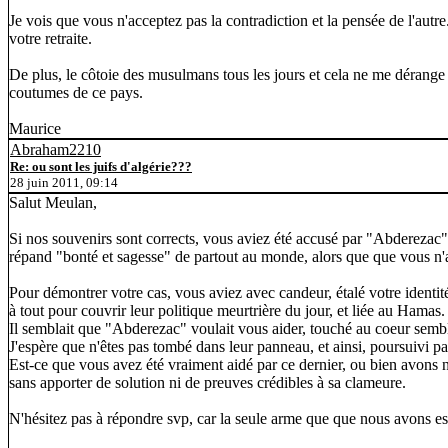
Je vois que vous n'acceptez pas la contradiction et la pensée de l'autr
votre retraite.
De plus, le côtoie des musulmans tous les jours et cela ne me dérange 
coutumes de ce pays.
Maurice
Abraham2210
Re: ou sont les juifs d'algérie???
28 juin 2011, 09:14
Salut Meulan,
Si nos souvenirs sont corrects, vous aviez été accusé par "Abderezac" d
répand "bonté et sagesse" de partout au monde, alors que que vous n'av
Pour démontrer votre cas, vous aviez avec candeur, étalé votre identité s
à tout pour couvrir leur politique meurtrière du jour, et liée au Hamas.
Il semblait que "Abderezac" voulait vous aider, touché au coeur semblai
J'espère que n'êtes pas tombé dans leur panneau, et ainsi, poursuivi p
Est-ce que vous avez été vraiment aidé par ce dernier, ou bien avons no
sans apporter de solution ni de preuves crédibles à sa clameure.
N'hésitez pas à répondre svp, car la seule arme que que nous avons est: