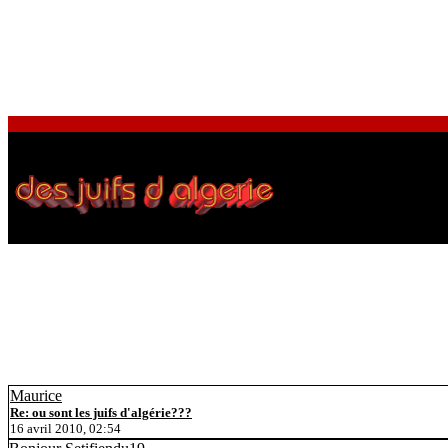
Maurice
Re: ou sont les juifs d'algérie???
16 avril 2010, 02:54