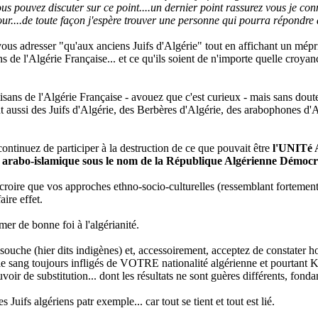
ous pouvez discuter sur ce point....un dernier point rassurez vous je co
jour....de toute façon j'espère trouver une personne qui pourra répondre
us adresser "qu'aux anciens Juifs d'Algérie" tout en affichant un mépris 
ns de l'Algérie Française... et ce qu'ils soient de n'importe quelle croya
rtisans de l'Algérie Française - avouez que c'est curieux - mais sans dout
aient aussi des Juifs d'Algérie, des Berbères d'Algérie, des arabophones
ntinuez de participer à la destruction de ce que pouvait être
l'UNIT
arabo-islamique sous le nom de la République Algérienne Démocr
r croire que vos approches ethno-socio-culturelles (ressemblant fortemen
aire effet.
mer de bonne foi à l'algérianité.
souche (hier dits indigènes) et, accessoirement, acceptez de constater h
e sang toujours infligés de VOTRE nationalité algérienne et pourtant Kab
voir de substitution... dont les résultats ne sont guères différents, fon
Juifs algériens patr exemple... car tout se tient et tout est lié.