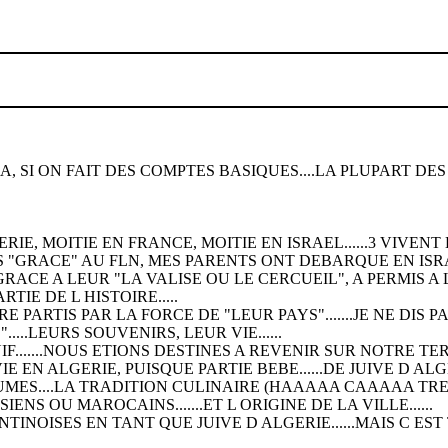
JA, SI ON FAIT DES COMPTES BASIQUES....LA PLUPART DES 
RIE, MOITIE EN FRANCE, MOITIE EN ISRAEL......3 VIVENT 
S "GRACE" AU FLN, MES PARENTS ONT DEBARQUE EN ISRAEL..
GRACE A LEUR "LA VALISE OU LE CERCUEIL", A PERMIS A 
TIE DE L HISTOIRE.....
ARTIS PAR LA FORCE DE "LEUR PAYS".......JE NE DIS PA
..LEURS SOUVENIRS, LEUR VIE......
IF.......NOUS ETIONS DESTINES A REVENIR SUR NOTRE TER
E EN ALGERIE, PUISQUE PARTIE BEBE......DE JUIVE D A
UMES....LA TRADITION CULINAIRE (HAAAAA CAAAAA TRES I
NS OU MAROCAINS.......ET L ORIGINE DE LA VILLE......
INOISES EN TANT QUE JUIVE D ALGERIE......MAIS C EST