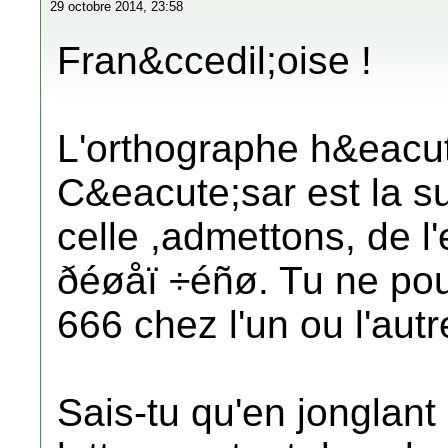
29 octobre 2014, 23:58
Fran&ccedil;oise !
L'orthographe h&eacu
C&eacute;sar est la s
celle ,admettons, de 
ðéøåï ÷éñø. Tu ne pou
666 chez l'un ou l'autr
Sais-tu qu'en jonglant