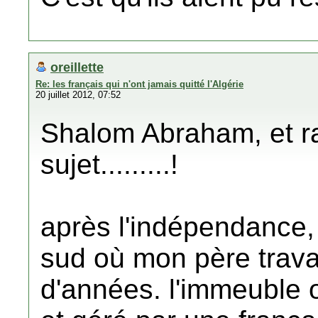
oreillette
Re: les français qui n'ont jamais quitté l'Algérie
20 juillet 2012, 07:52
Shalom Abraham, et ra
sujet.........!
après l'indépendance,
sud où mon père travai
d'années. l'immeuble où