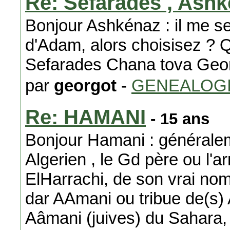
Re: Séfarades , Ash
Bonjour Ashkénaz : il me semb
d'Adam, alors choisisez ?
Sefarades Chana tova Geo
par
georgot
-
GENEALOG
Re: HAMANI
- 15 ans
Bonjour Hamani : généraleme
Algerien , le Gd père ou l'
ElHarrachi, de son vrai n
dar AAmani ou tribue de(s) 
Aâmani (juives) du Sahara, 