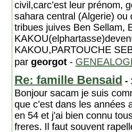
civil,carc'est leur prénom,
sahara central (Algerie) o
tribues juives Ben Sellam, 
KAKOU(elphartasse)dev
KAKOU,PARTOUCHE SEB
par
georgot
-
GENEALOG
Re: famille Bensaid
- 
Bonjour sacam je suis comm
que c'est dans les années all
en 54 et j'ai bien connu to
freres. Il faut souvent rape