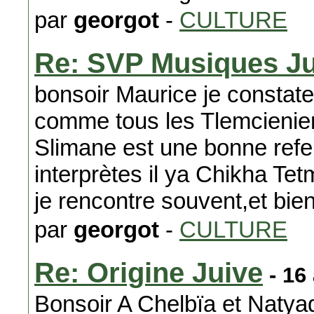
par
georgot
-
CULTURE
Re: SVP Musiques J
bonsoir Maurice je constat
comme tous les Tlemcienient
Slimane est une bonne refe
interprètes il ya Chikha T
je rencontre souvent,et bie
par
georgot
-
CULTURE
Re: Origine Juive
- 16
Bonsoir A Chelbïa et Natyad