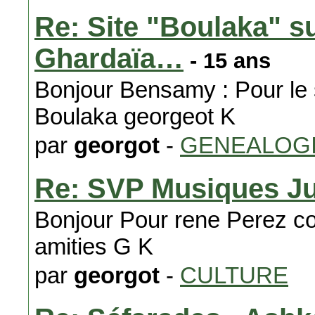
Re: Site "Boulaka" s
Ghardaïa…
- 15 ans
Bonjour Bensamy : Pour le si
Boulaka georgeot K
par
georgot
-
GENEALOG
Re: SVP Musiques J
Bonjour Pour rene Perez c
amities G K
par
georgot
-
CULTURE