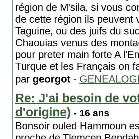
région de M'sila, si vous c
de cette région ils peuvent 
Taguine, ou des juifs du sud
Chaouias venus des montagn
pour preter main forte A l
Turque et les Français on fail
par
georgot
-
GENEALOG
Re: J'ai besoin de vo
d'origine)
- 16 ans
Bonsoir ouled Hammoun est b
proche de Tlemcen,Bendaho