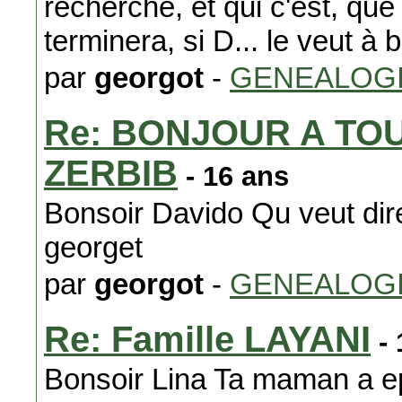
recherche, et qui c'est, qu
terminera, si D... le veut à b
par
georgot
-
GENEALOG
Re: BONJOUR A TO
ZERBIB
- 16 ans
Bonsoir Davido Qu veut di
georget
par
georgot
-
GENEALOG
Re: Famille LAYANI
- 
Bonsoir Lina Ta maman a 