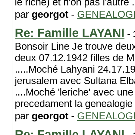
le riche) et n'on pas l'autre 
par
georgot
-
GENEALOG
Re: Famille LAYANI
- 
Bonsoir Line Je trouve d
deux 07.12.1942 filles de
.....Moché Lahyani 24.17.1
jerusalem avec Sultana Elbaz
....Moché 'leriche' avec une
precedament la genealogie
par
georgot
-
GENEALOG
Re: Famille LAYANI