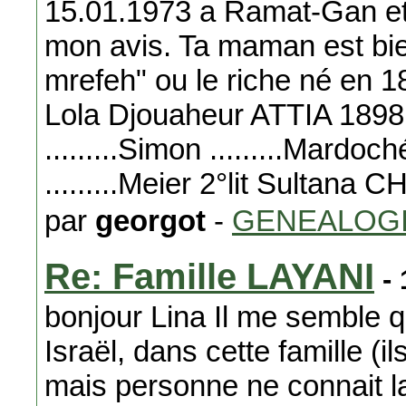
15.01.1973 a Ramat-Gan et c'
mon avis. Ta maman est bie
mrefeh" ou le riche né en 1
Lola Djouaheur ATTIA 189
.........Simon .........Mardoché
.........Meier 2°lit Sultana
par
georgot
-
GENEALOG
Re: Famille LAYANI
- 
bonjour Lina Il me semble 
Israël, dans cette famille (i
mais personne ne connait l