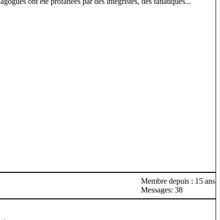
ogues ont été profanées par des intégristes, des fanatiques...
Membre depuis : 15 ans
Messages: 38