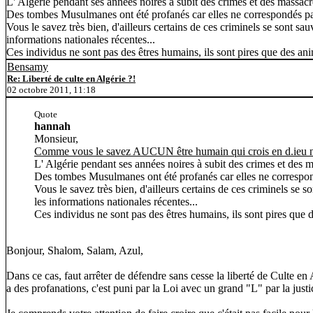
L' Algérie pendant ses années noires à subit des crimes et des massacr
Des tombes Musulmanes ont été profanés car elles ne correspondés pas a
Vous le savez très bien, d'ailleurs certains de ces criminels se sont sa
informations nationales récentes...
Ces individus ne sont pas des êtres humains, ils sont pires que des an
Bensamy
Re: Liberté de culte en Algérie ?!
02 octobre 2011, 11:18
Quote
hannah
Monsieur,
Comme vous le savez AUCUN être humain qui crois en d.ieu ne 
L' Algérie pendant ses années noires à subit des crimes et des m
Des tombes Musulmanes ont été profanés car elles ne correspondés
Vous le savez très bien, d'ailleurs certains de ces criminels se 
les informations nationales récentes...
Ces individus ne sont pas des êtres humains, ils sont pires que
Bonjour, Shalom, Salam, Azul,
Dans ce cas, faut arrêter de défendre sans cesse la liberté de Culte en A
a des profanations, c'est puni par la Loi avec un grand "L" par la justi