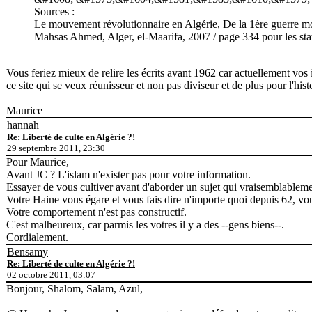
Sources :
Le mouvement révolutionnaire en Algérie, De la 1ère guerre m
Mahsas Ahmed, Alger, el-Maarifa, 2007 / page 334 pour les stat
Vous feriez mieux de relire les écrits avant 1962 car actuellement vo
ce site qui se veux réunisseur et non pas diviseur et de plus pour l'hist
Maurice
hannah
Re: Liberté de culte en Algérie ?!
29 septembre 2011, 23:30
Pour Maurice,
Avant JC ? L'islam n'exister pas pour votre information.
Essayer de vous cultiver avant d'aborder un sujet qui vraisemblablem
Votre Haine vous égare et vous fais dire n'importe quoi depuis 62, vou
Votre comportement n'est pas constructif.
C'est malheureux, car parmis les votres il y a des --gens biens--.
Cordialement.
Bensamy
Re: Liberté de culte en Algérie ?!
02 octobre 2011, 03:07
Bonjour, Shalom, Salam, Azul,