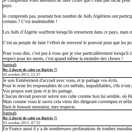
Je comprends votre attention de faire croire que c'était pas facile pour 
pays.
Je comprends pas, pourtant bon nombre de Juifs Algériens ont particip
certains ? C'est inadmissible !
Les Juifs d'Algérie souffrent lorsqu'ils retournent dans ce pays, mais n
C'est au peuple de faire l’effort de renversé le pouvoir pour que les jeu
Pour vous dire, c'est pas à vous que je vise particulièrement lorsqu'il
respect pour les morts, c'est quand même la moindre des choses !
hannah
Re: Liberté de culte en Algérie ?!
02 octobre 2011, 12:37
Je suis Entièrement d'accord avec vous, et je partage vos écris.
Pour le reste les responsables de ces méfaits, inqualifiables, s'ils n'on
Vos propos sont juste et je les partage.
Chacun devrait pouvoir suivre son culte comme bon lui semble, où êtr
Mais comme vous le savez cela viens des dirigeant corrompus et néfas
Bien le bonsoir monsieur, mes respects.
hannah
Re: Liberté de culte en Algérie ?!
03 octobre 2011, 07:52
En France aussi il y a de nombreuses profanations de tombes musulm