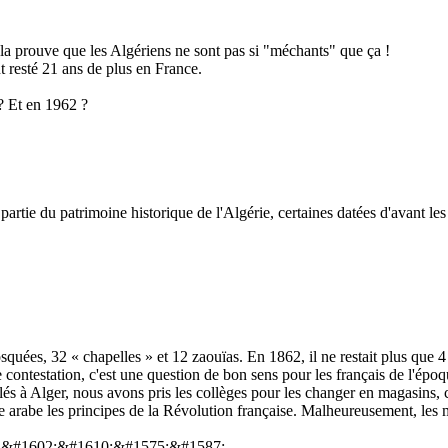
ela prouve que les Algériens ne sont pas si "méchants" que ça !
t resté 21 ans de plus en France.
? Et en 1962 ?
tie du patrimoine historique de l'Algérie, certaines datées d'avant les 
ées, 32 « chapelles » et 12 zaouïas. En 1862, il ne restait plus que 4 
e contestation, c'est une question de bon sens pour les français de l'épo
llés à Alger, nous avons pris les collèges pour les changer en magasins,
 arabe les principes de la Révolution française. Malheureusement, les m
 &#1602;&#1610;&#1575;&#1587;.