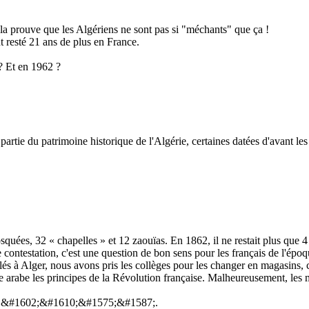
ela prouve que les Algériens ne sont pas si "méchants" que ça !
t resté 21 ans de plus en France.
? Et en 1962 ?
tie du patrimoine historique de l'Algérie, certaines datées d'avant les 
ées, 32 « chapelles » et 12 zaouïas. En 1862, il ne restait plus que 4 
e contestation, c'est une question de bon sens pour les français de l'épo
llés à Alger, nous avons pris les collèges pour les changer en magasins,
 arabe les principes de la Révolution française. Malheureusement, les m
 &#1602;&#1610;&#1575;&#1587;.