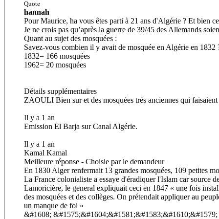
Quote
hannah
Pour Maurice, ha vous êtes parti à 21 ans d'Algérie ? Et bien c
Je ne crois pas qu’après la guerre de 39/45 des Allemands soien
Quant au sujet des mosquées :
Savez-vous combien il y avait de mosquée en Algérie en 1832 
1832= 166 mosquées
1962= 20 mosquées
Détails supplémentaires
ZAOULI Bien sur et des mosquées trés anciennes qui faisaient par
Il y a 1 an
Emission El Barja sur Canal Algérie.
Il y a 1 an
Kamal Kamal
Meilleure réponse - Choisie par le demandeur
En 1830 Alger renfermait 13 grandes mosquées, 109 petites mosqu
La France colonialiste a essaye d'éradiquer l'Islam car source d
Lamoricière, le general expliquait ceci en 1847 « une fois insta
des mosquées et des collèges. On prétendait appliquer au peuple
un manque de foi »
&#1608; &#1575;&#1604;&#1581;&#1583;&#1610;&#1579;