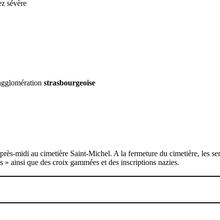
sez sévère
'agglomération
strasbourgeoise
rès-midi au cimetière Saint-Michel. A la fermeture du cimetière, les se
s » ainsi que des croix gammées et des inscriptions nazies.