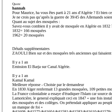
Quote
hannah
Pour Maurice, ha vous êtes parti à 21 ans d'Algérie ? Et bien c
Je ne crois pas qu’après la guerre de 39/45 des Allemands soien
Quant au sujet des mosquées :
Savez-vous combien il y avait de mosquée en Algérie en 1832 
1832= 166 mosquées
1962= 20 mosquées
Détails supplémentaires
ZAOULI Bien sur et des mosquées trés anciennes qui faisaient par
Il y a 1 an
Emission El Barja sur Canal Algérie.
Il y a 1 an
Kamal Kamal
Meilleure réponse - Choisie par le demandeur
En 1830 Alger renfermait 13 grandes mosquées, 109 petites mosqu
La France colonialiste a essaye d'éradiquer l'Islam car source d
Lamoricière, le general expliquait ceci en 1847 « une fois insta
des mosquées et des collèges. On prétendait appliquer au peuple
un manque de foi »
&#1608; &#1575;&#1604;&#1581;&#1583;&#1610;&#1579;