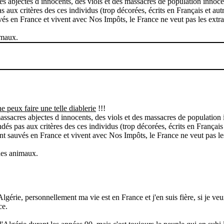
es abjectes d innocents, des viols et des massacres de population innoce
ux critères des ces individus (trop décorées, écrits en Français et autr
uvés en France et vivent avec Nos Impôts, le France ne veut pas les extrad
imaux.
peux faire une telle diablerie
!!!
assacres abjectes d innocents, des viols et des massacres de population
 pas aux critères des ces individus (trop décorées, écrits en Français 
sont sauvés en France et vivent avec Nos Impôts, le France ne veut pas les
 des animaux.
lgérie, personnellement ma vie est en France et j'en suis fière, si je veux
ce.