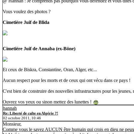
@ Hannah : Je comprends pas pourquoi vous défendez et vous dites que 
Vous voulez des photos ?
Cimetière Juif de Blida
Cimetière Juif de Annaba (ex-Böne)
Et ceux de Biskra, Constantine, Oran, Alger, etc...
Aucun respect pour les morts et de ceux qui ont vécu dans ce pays !
C'est bien de construire des nouvelles infrastructures pour les jeunes, 
Ouvrez vos yeux ou sinon mettez des lunettes !
hannah
Re: Liberté de culte en Algérie ?!
02 octobre 2011, 10:46
Monsieur,
Comme vous le savez AUCUN être humain qui crois en dieu ne peux fa