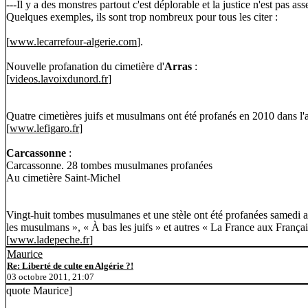
---Il y a des monstres partout c'est déplorable et la justice n'est pas as
Quelques exemples, ils sont trop nombreux pour tous les citer :
[
www.lecarrefour-algerie.com
].
Nouvelle profanation du cimetière d'
Arras
:
[
videos.lavoixdunord.fr
]
Quatre cimetières juifs et musulmans ont été profanés en 2010 dans l
[
www.lefigaro.fr
]
Carcassonne
:
Carcassonne. 28 tombes musulmanes profanées
Au cimetière Saint-Michel
Vingt-huit tombes musulmanes et une stèle ont été profanées samedi ap
les musulmans », « À bas les juifs » et autres « La France aux Françai
[
www.ladepeche.fr
]
Maurice
Re: Liberté de culte en Algérie ?!
03 octobre 2011, 21:07
quote Maurice]