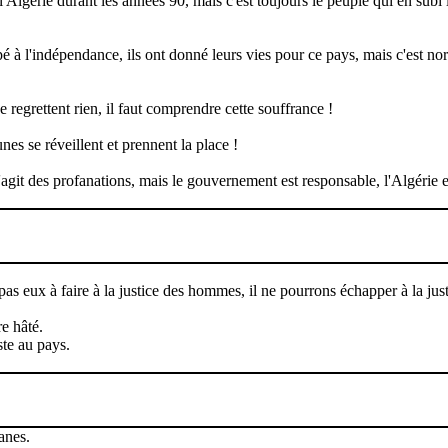
l'Algérie durant les années 90, mais c'est toujours le peuple qui en subi le
é à l'indépendance, ils ont donné leurs vies pour ce pays, mais c'est n
e regrettent rien, il faut comprendre cette souffrance !
nes se réveillent et prennent la place !
 s'agit des profanations, mais le gouvernement est responsable, l'Algérie
t pas eux à faire à la justice des hommes, il ne pourrons échapper à la jus
e hâté.
te au pays.
anes.