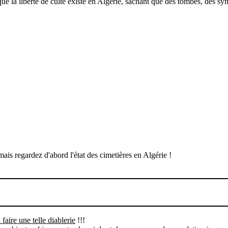
la liberté de culte existe en Algérie, sachant que des tombes, des synag
mais regardez d'abord l'état des cimetières en Algérie !
ire une telle diablerie
!!!