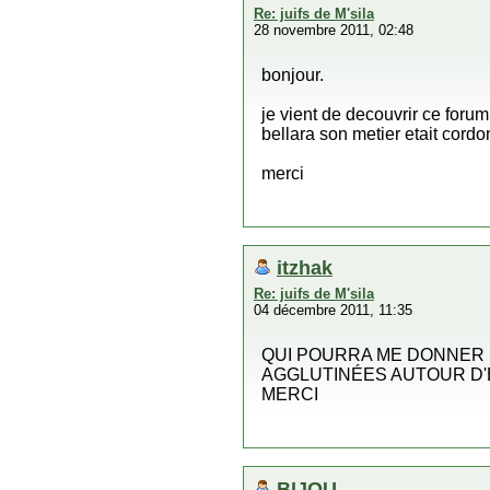
Re: juifs de M'sila
28 novembre 2011, 02:48
bonjour.
je vient de decouvrir ce forum
bellara son metier etait cordo
merci
itzhak
Re: juifs de M'sila
04 décembre 2011, 11:35
QUI POURRA ME DONNER 
AGGLUTINÉES AUTOUR D'
MERCI
BIJOU