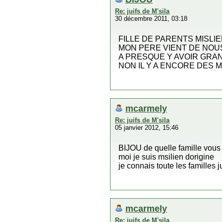
Re: juifs de M'sila
30 décembre 2011, 03:18
FILLE DE PARENTS MISLI
MON PERE VIENT DE NOUS
A PRESQUE Y AVOIR GRAN
NON IL Y A ENCORE DES M
mcarmely
Re: juifs de M'sila
05 janvier 2012, 15:46
BIJOU de quelle famille vous 
moi je suis msilien dorigine
je connais toute les familles j
mcarmely
Re: juifs de M'sila