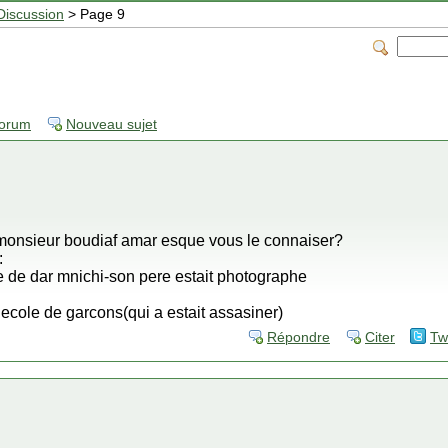
Discussion
> Page 9
forum
Nouveau sujet
 monsieur boudiaf amar esque vous le connaiser?
:
ace de dar mnichi-son pere estait photographe
 ecole de garcons(qui a estait assasiner)
Répondre
Citer
Tw