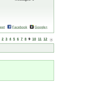
eet
Facebook
Google+
2
3
4
5
6
7
8
9
10
11
12