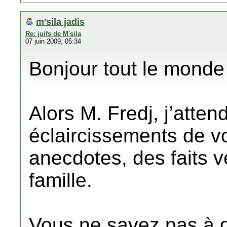
m'sila jadis
Re: juifs de M'sila
07 juin 2009, 05:34
Bonjour tout le monde
Alors M. Fredj, j’atte
éclaircissements de v
anecdotes, des faits v
famille.
Vous ne savez pas à q