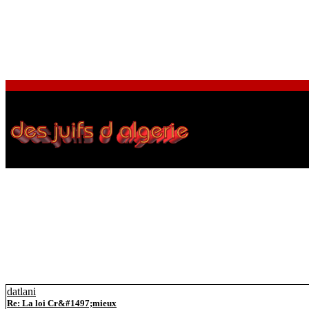
datlani
Re: La loi Cr&#1497;mieux