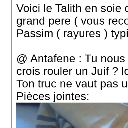
Voici le Talith en soi
grand pere ( vous rec
Passim ( rayures ) typ
@ Antafene : Tu nous
crois rouler un Juif ? l
Ton truc ne vaut pas u
Pièces jointes: