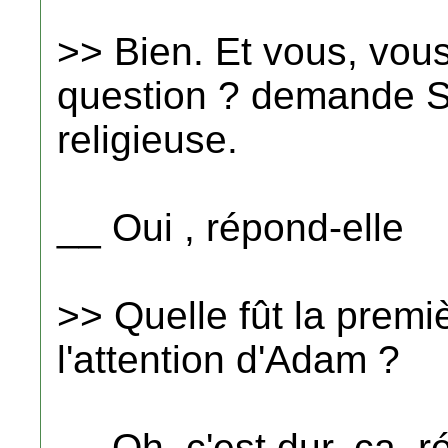
>> Bien. Et vous, vous
question ? demande St 
religieuse.
__ Oui , répond-elle
>> Quelle fût la premi
l'attention d'Adam ?
__ Oh, c'est dur, ça, r