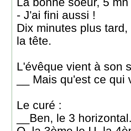
La bonne soeur, 5 mn p
- J'ai fini aussi !
Dix minutes plus tard, 
la tête.
L'évêque vient à son 
__ Mais qu'est ce qui
Le curé :
__Ben, le 3 horizontal.
O, la 3ème le U, la 4èm