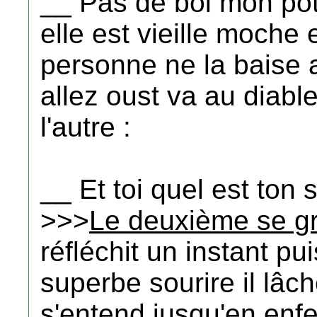
__ Pas de bol mon pote
elle est vieille moche 
personne ne la baise a
allez oust va au diable
l'autre :
__ Et toi quel est ton 
>>>
Le deuxième se gra
réfléchit un instant p
superbe sourire il lâch
s'entend jusqu'en enfer