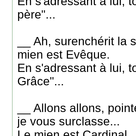
En s'adressant à lui, 
père"...
__ Ah, surenchérit la 
mien est Evêque.
En s'adressant à lui, t
Grâce"...
__ Allons allons, point
je vous surclasse...
Le mien est Cardinal..