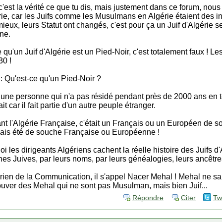
est la vérité ce que tu dis, mais justement dans ce forum, nou
érie, car les Juifs comme les Musulmans en Algérie étaient des i
ieux, leurs Statut ont changés, c'est pour ça un Juif d'Algérie 
ène.
qu'un Juif d'Algérie est un Pied-Noir, c'est totalement faux ! Le
30 !
n : Qu'est-ce qu'un Pied-Noir ?
 une personne qui n'a pas résidé pendant près de 2000 ans en ter
t car il fait partie d'un autre peuple étranger.
t l'Algérie Française, c'était un Français ou un Européen de so
amais été de souche Française ou Européenne !
les dirigeants Algériens cachent la réelle histoire des Juifs d'A
nes Juives, par leurs noms, par leurs généalogies, leurs ancêtres
rien de la Communication, il s'appel Nacer Mehal ! Mehal ne s
trouver des Mehal qui ne sont pas Musulman, mais bien Juif...
Répondre
Citer
Tw