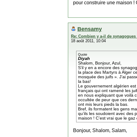
pour construire une maison ! C’
Bensamy
Re: Combien y a-il de synagogues 
18 août 2011, 10:04
Quote
Diyah
Shalom, Bonjour, Azul,
S’il y en a encore des synagog
la place des Martyrs à Alger c
mosquée des juifs ». J’ai pas
la bas!
Le gouvernement algérien est a
français qui ont ramené les jui
en nous expliquant que voilà c
occultée de peur que ces dern
ont mis leurs pieds la bas.
Bref, ils formatent les gens m
qu’ils les soudoient avec des
maison ! C’est vrai que le gaz e
Bonjour, Shalom, Salam,