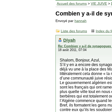
Accueil des forums
>
VIE JUIVE
>
Combien y a-il de sy
Envoyé par
hannah
Liste des forums
Index du 
Diyah
Re: Combien y a-il de synagogues 
18 août 2011, 07:04
Shalom, Bonjour, Azul,
S’il y en a encore des synago
déjà vu une à la place des Ma
littéralement cela donne « la
d’une communauté juive résid
Le gouvernement algérien est
sont les français qui ont rame
plus quelle ville tout en nous
berbères qui est totalement o
l’Algérie commence quand les
Bref, ils formatent les gens m
contre eux qu’ils les soudoie