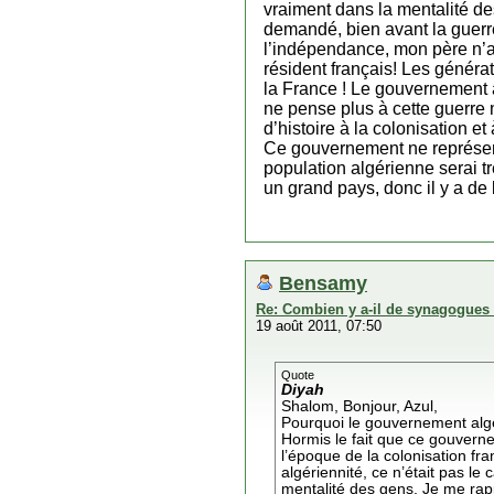
vraiment dans la mentalité de
demandé, bien avant la guerre
l’indépendance, mon père n’a
résident français! Les génér
la France ! Le gouvernement a
ne pense plus à cette guerre
d’histoire à la colonisation et 
Ce gouvernement ne représent
population algérienne serai trè
un grand pays, donc il y a de 
Bensamy
Re: Combien y a-il de synagogues 
19 août 2011, 07:50
Quote
Diyah
Shalom, Bonjour, Azul,
Pourquoi le gouvernement algéri
Hormis le fait que ce gouverne
l’époque de la colonisation fr
algériennité, ce n’était pas le
mentalité des gens. Je me rap