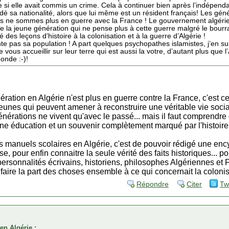
e si elle avait commis un crime. Cela à continuer bien après l’indépen
 sa nationalité, alors que lui même est un résident français! Les géné
 ne sommes plus en guerre avec la France ! Le gouvernement algérien 
de la jeune génération qui ne pense plus à cette guerre malgré le bou
 des leçons d’histoire à la colonisation et à la guerre d’Algérie !
 pas sa population ! A part quelques psychopathes islamistes, j’en sui
 vous accueillir sur leur terre qui est aussi la votre, d’autant plus que 
monde :-)!
nération en Algérie n'est plus en guerre contre la France, c'est ce
 jeunes qui peuvent amener à reconstruire une véritable vie soc
énérations ne vivent qu'avec le passé... mais il faut comprendre 
 une éducation et un souvenir complètement marqué par l'histoire
s manuels scolaires en Algérie, c'est de pouvoir rédigé une ency
se, pour enfin connaitre la seule vérité des faits historiques... p
s personnalités écrivains, historiens, philosophes Algériennes et
 faire la part des choses ensemble à ce qui concernait la colonis
Répondre
Citer
Tw
en Algérie :