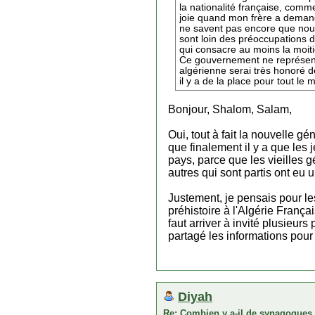
la nationalité française, comm
joie quand mon frère a demandé
ne savent pas encore que nous
sont loin des préoccupations 
qui consacre au moins la moitié
Ce gouvernement ne représente
algérienne serai très honoré de
il y a de la place pour tout le 
Bonjour, Shalom, Salam,
Oui, tout à fait la nouvelle gé
que finalement il y a que les
pays, parce que les vieilles g
autres qui sont partis ont eu
Justement, je pensais pour le
préhistoire à l'Algérie Françai
faut arriver à invité plusieur
partagé les informations pour
Diyah
Re: Combien y a-il de synagogues 