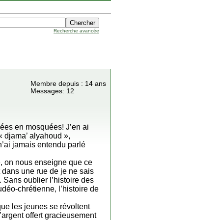
Recherche avancée
Membre depuis : 14 ans
Messages: 12
rmées en mosquées! J’en ai
 « djama’ alyahoud »,
n’ai jamais entendu parlé
re, on nous enseigne que ce
t dans une rue de je ne sais
 Sans oublier l’histoire des
déo-chrétienne, l’histoire de
que les jeunes se révoltent
’argent offert gracieusement