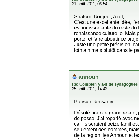
21 août 2011, 06:54
Shalom, Bonjour, Azul,
C’est une excellente idée, l’e
est indissociable du reste du
renaissance culturelle! Mais 
porter et faire aboutir ce pro
Juste une petite précision, l
lointain mais plutôt dans le pa
announ
Re: Combien y a-il de synagogues 
25 août 2011, 14:42
Bonsoir Bensamy,
Désolé pour ce grand retard, 
de passe. J'ai reparlé avec mo
car ils seraient treize famil
seulement des hommes, mais qu
de la région, les Announ et l