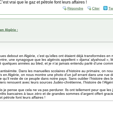
est vrai que le gaz et pétrole font leurs affaires !
Répondre
Citer
Tw
en Algérie :
ues debout en Algérie, c’est qu’elles ont étaient déjà transformées en
entre, une synagogue que les algérois appellent « djama’ alyahoud », li
sé quelques années au bled, et je n’ai jamais entendu parlé d’une com
ntisémite. Dans les manuelles scolaires d’histoire au primaire, on no
fs en Algérie, on nous montre une photo d’un juif errant dans une rue de 
e qu’il reste de ce peuple dans notre pays. Sans oublier l’histoire des 
iers renouent avec leurs sources Judéo-chrétienne, l’histoire de l’Al
ais je pense que cela ne va pas perdurer. Ils ont tellement peur que les
 prêts bancaires à taux zéro et de grandes sommes d’argent offert grac
t pétrole font leurs affaires !