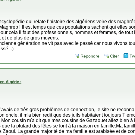
ncyclopédie qui relate l’histoire des algériens voire des maghrébi
 Maghreb ! Il est temps que ces populations sachent qui elles so
pour cela il faut des professionnels, hommes et femmes, de tout 
jet et de plus de gros moyens.
’ancienne génération ne vit pas avec le passé car nous vivons t
ssé :-).
Répondre
Citer
Tw
en Algérie :
j'avais de très gros problèmes de connection, le site ne reconn
n oncle, il m'a bien redit que des juifs habitaient toujours Tlemc
les. Mon cousin m'a dit que mes cousins de Gazaouet allez bien 
e la plutard des fêtes se font à la maison en famille.Ma famille 
es Zaoui. La grande majorité de ma famille est arabisée et de 