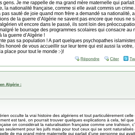
s gens. Je me rappelle de ma grand mère maternelle qui parlait
, la nationalité française, comme si elle avait commis un crime
 pas sauté de joie quand mon frère a demandé sa nationalité, a
ations de la guerre d’Algérie ne savent pas encore que nous ne
lgérien vit encore dans le passé, ils sont loin des préoccupatio
 malgré le bourrage des programmes scolaires qui consacre au m
à la guerre d’Algérie !
e pas sa population ! A part quelques psychopathes islamistes, 
s honoré de vous accueillir sur leur terre qui est aussi la votre,
la place pour tout le monde :-)!
Répondre
Citer
Tw
en Algérie :
en occulte la vrai histoire des algériens et tout particulièrement celle 
ment est taré, on pourrait trouver quelques explications à cela, tel que
ançaise on considérait la naturalisation française comme une trahison, 
 cas seulement pour les juifs mais pour tout ceux qui se sont naturalisés 
pelle de ma grand mère maternelle qui parlait d’une personne qui avai