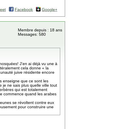
eet
Facebook
Google+
Membre depuis : 18 ans
Messages: 580
 mosquées! J’en ai déjà vu une à
ttéralement cela donne « la
munauté juive résidente encore
us enseigne que ce sont les
je ne sais plus quelle ville tout
berbères qui est totalement
gérie commence quand les arabes
 jeunes se révoltent contre eux
ieusement pour construire une