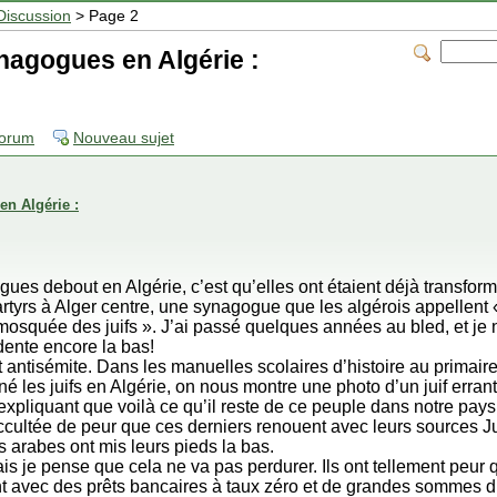
Discussion
> Page 2
nagogues en Algérie :
forum
Nouveau sujet
en Algérie :
gues debout en Algérie, c’est qu’elles ont étaient déjà transfo
rtyrs à Alger centre, une synagogue que les algérois appellent
 mosquée des juifs ». J’ai passé quelques années au bled, et je 
ente encore la bas!
 antisémite. Dans les manuelles scolaires d’histoire au primai
né les juifs en Algérie, on nous montre une photo d’un juif erran
 expliquant que voilà ce qu’il reste de ce peuple dans notre pays.
ccultée de peur que ces derniers renouent avec leurs sources Ju
 arabes ont mis leurs pieds la bas.
ais je pense que cela ne va pas perdurer. Ils ont tellement peur 
nt avec des prêts bancaires à taux zéro et de grandes sommes d