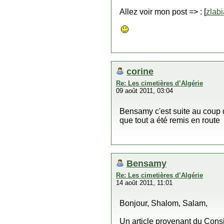
Allez voir mon post => : [
zlab
corine
Re: Les cimetières d’Algérie
09 août 2011, 03:04
Bensamy c'est suite au coup d
que tout a été remis en route
Bensamy
Re: Les cimetières d’Algérie
14 août 2011, 11:01
Bonjour, Shalom, Salam,
Un article provenant du Consis