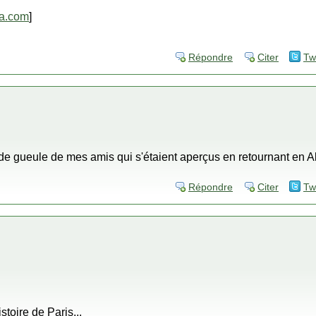
ia.com
]
Répondre
Citer
Tw
e gueule de mes amis qui s'étaient aperçus en retournant en Algé
Répondre
Citer
Tw
toire de Paris...