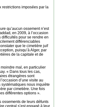
 restrictions imposées par la
ssure qu’aucun ossement n’est
addad, en 2009, à l’occasion
 difficultés pour se rendre en
icilement différenciables
constater que le cimetière juif
ception, puisqu’à Alger, par
ières de la capitale et de
moindre mal, en particulier
say. « Dans tous les cas,
faires étrangères sont
l’occasion d’une visite au
ts systématiques nous inquiète
ière par cimetière. Une fois
es différentes options ».
es ossements de leurs défunts
oire central s’est engagé à leur