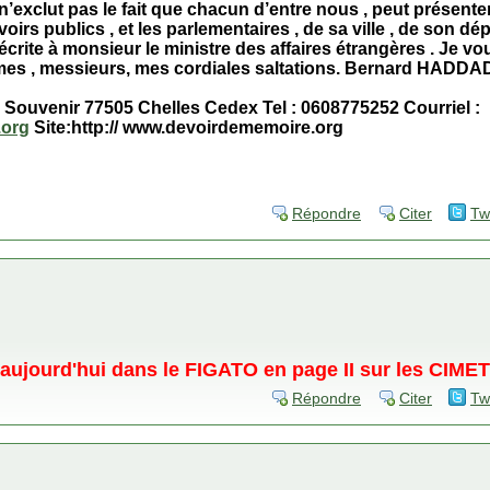
n’exclut pas le fait que chacun d’entre nous , peut présente
voirs publics , et les parlementaires , de sa ville , de son dé
crite à monsieur le ministre des affaires étrangères . Je vo
mes , messieurs, mes cordiales saltations. Bernard HADDA
u Souvenir 77505 Chelles Cedex Tel : 0608775252 Courriel :
.org
Site:http:// www.devoirdememoire.org
Répondre
Citer
Tw
u aujourd'hui dans le FIGATO en page II sur les CI
Répondre
Citer
Tw