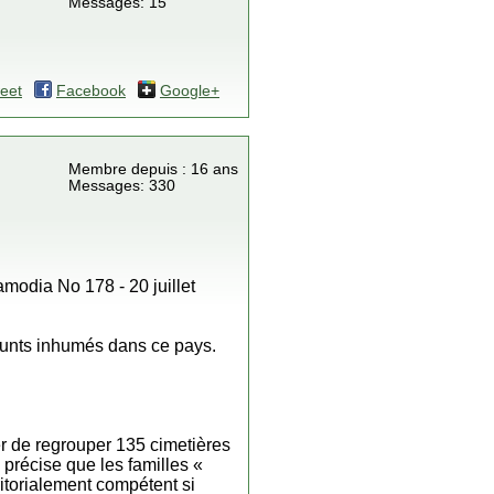
Messages: 15
eet
Facebook
Google+
Membre depuis : 16 ans
Messages: 330
modia No 178 - 20 juillet
éfunts inhumés dans ce pays.
er de regrouper 135 cimetières
 précise que les familles «
ritorialement compétent si