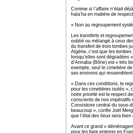
Comme si l’affaire n’était dé
hala'ha en matière de respect
« Non au regroupement syst
Les transferts et regroupemen
oublié ou mélangé à ceux des
du transfert de trois tombes j
Algérie, c’est que les tombes 
lorsqu’elles sont dégradées ». 
d’Annaba (Bône) est « très bi
exemple, seul le cimetière de
ses environs qui ressemblen
« Dans ces conditions, le reg
pour les cimetières isolés »,
notre priorité est le respect d
conscients de nos impératifs 
Consistoire central du sous-d
beaucoup », confie Joël Mergui
que l’état des lieux sera bien
Avant ce grand « déménagement
pour les faire enterrer en Fran