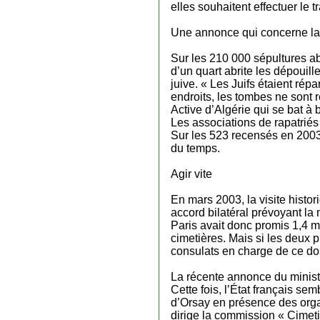
elles souhaitent effectuer le t
Une annonce qui concerne la
Sur les 210 000 sépultures ab
d’un quart abrite les dépouil
juive. « Les Juifs étaient ré
endroits, les tombes ne sont 
Active d’Algérie qui se bat à 
Les associations de rapatriés
Sur les 523 recensés en 2003,
du temps.
Agir vite
En mars 2003, la visite histo
accord bilatéral prévoyant la
Paris avait donc promis 1,4 mi
cimetières. Mais si les deux 
consulats en charge de ce do
La récente annonce du ministè
Cette fois, l’État français se
d’Orsay en présence des orga
dirige la commission « Cimeti