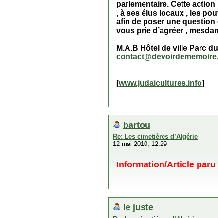
parlementaire. Cette action 
, à ses élus locaux , les pou
afin de poser une question é
vous prie d’agréer , mesda
M.A.B Hôtel de ville Parc d
contact@devoirdememoire
[
www.judaicultures.info
]
bartou
Re: Les cimetières d’Algérie
12 mai 2010, 12:29
Information/Article par
le juste