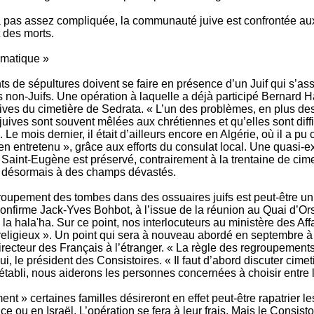
jà pas assez compliquée, la communauté juive est confrontée aux
 des morts.
ématique »
ts de sépultures doivent se faire en présence d’un Juif qui s’a
 non-Juifs. Une opération à laquelle a déjà participé Bernard H
uives du cimetière de Sedrata. « L’un des problèmes, en plus des
juives sont souvent mêlées aux chrétiennes et qu’elles sont diff
Le mois dernier, il était d’ailleurs encore en Algérie, où il a pu 
en entretenu », grâce aux efforts du consulat local. Une quasi-ex
 Saint-Eugène est préservé, contrairement à la trentaine de cimet
t désormais à des champs dévastés.
roupement des tombes dans des ossuaires juifs est peut-être un 
 confirme Jack-Yves Bohbot, à l’issue de la réunion au Quai d’Or
e la hala'ha. Sur ce point, nos interlocuteurs au ministère des Af
religieux ». Un point qui sera à nouveau abordé en septembre à 
irecteur des Français à l’étranger. « La règle des regroupemen
, le président des Consistoires. « Il faut d’abord discuter cimet
 établi, nous aiderons les personnes concernées à choisir entre l
 » certaines familles désireront en effet peut-être rapatrier l
ce ou en Israël. L’opération se fera à leur frais. Mais le Consist