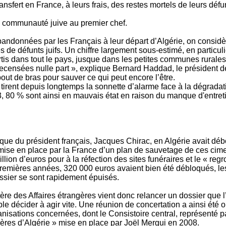
ransfert en France, à leurs frais, des restes mortels de leurs défu
 communauté juive au premier chef.
andonnées par les Français à leur départ d’Algérie, on considè
les de défunts juifs. Un chiffre largement sous-estimé, en partic
partis dans tout le pays, jusque dans les petites communes rural
recensées nulle part », explique Bernard Haddad, le président 
bout de bras pour sauver ce qui peut encore l’être.
 tirent depuis longtemps la sonnette d’alarme face à la dégradat
 80 % sont ainsi en mauvais état en raison du manque d'entreti
rique du président français, Jacques Chirac, en Algérie avait dé
 mise en place par la France d’un plan de sauvetage de ces cime
llion d’euros pour à la réfection des sites funéraires et le « re
premières années, 320 000 euros avaient bien été débloqués, les 
ssier se sont rapidement épuisés.
re des Affaires étrangères vient donc relancer un dossier que l’
mble décider à agir vite. Une réunion de concertation a ainsi été o
nisations concernées, dont le Consistoire central, représenté 
ères d’Algérie » mise en place par Joël Mergui en 2008.