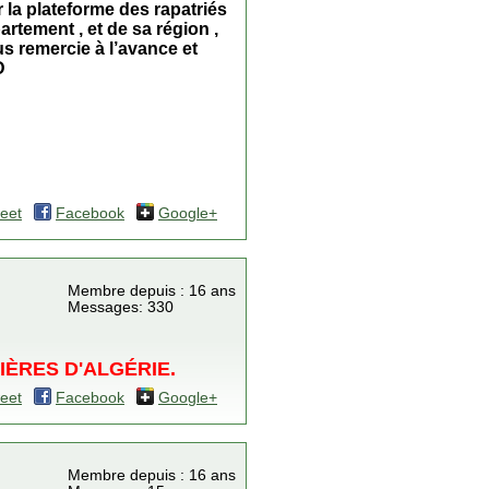
r la plateforme des rapatriés
partement , et de sa région ,
us remercie à l’avance et
D
eet
Facebook
Google+
Membre depuis : 16 ans
Messages: 330
METIÈRES D'ALGÉRIE.
eet
Facebook
Google+
Membre depuis : 16 ans