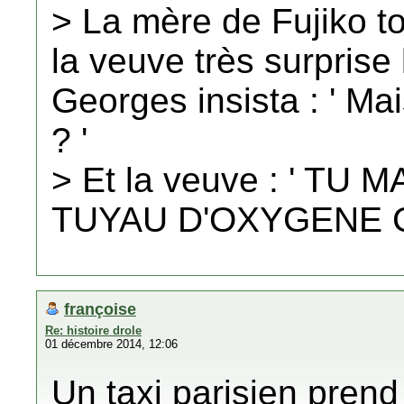
> La mère de Fujiko 
la veuve très surprise
Georges insista : ' Mai
? '
> Et la veuve : ' T
TUYAU D'OXYGENE CO
françoise
Re: histoire drole
01 décembre 2014, 12:06
Un taxi parisien pren