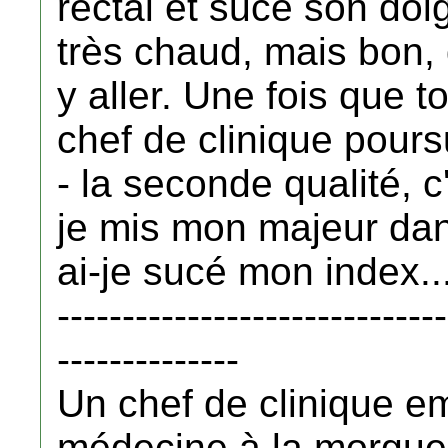
rectal et suce son doi
très chaud, mais bon, qu
y aller. Une fois que to
chef de clinique poursu
- la seconde qualité, c
je mis mon majeur da
ai-je sucé mon index..
------------------------------
--------------
Un chef de clinique e
médecine à la morgue e