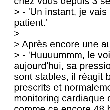
chez vous depuis 3 se
> - 'Un instant, je vai
patient.'
>
> Après encore une aut
> - 'Huuuummm, le voic
aujourd'hui, sa pressio
sont stables, il réagi
prescrits et normaleme
monitoring cardiaque 
comme ça encore 48 