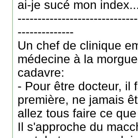
ai-je sucé mon index..
------------------------------
--------------
Un chef de clinique e
médecine à la morgue e
cadavre:
- Pour être docteur, il
première, ne jamais ê
allez tous faire ce que
Il s'approche du macch