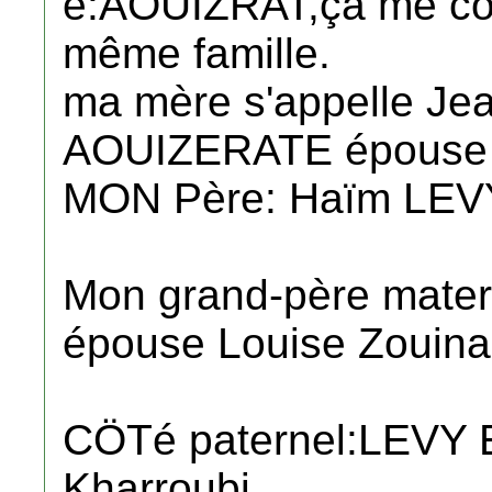
e:AOUIZRAT,ça me comp
même famille.
ma mère s'appelle J
AOUIZERATE épouse
MON Père: Haïm LEV
Mon grand-père mate
épouse Louise Zouin
CÖTé paternel:LEVY 
Kharroubi