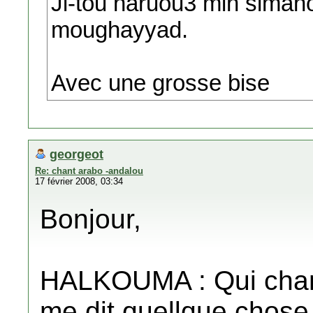
Ji-tou naruou3 min simahou.
moughayyad.
Avec une grosse bise
georgeot
Re: chant arabo -andalou
17 février 2008, 03:34
Bonjour,
HALKOUMA : Qui chante
me dit quellque chose