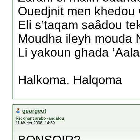
Ouedjnit men khedou 
Eli s’taqam saâdou te
Moudha ileyh mouda 
Li yakoun ghada ‘Aal
Halkoma. Halqoma
georgeot
Re: chant arabo -andalou
11 février 2008, 14:39
BONSOIR?