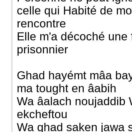
celle qui Habité de m
rencontre
Elle m'a décoché une 
prisonnier
Ghad hayémt mâa bay
ma tought en âabih
Wa âalach noujaddib 
ekcheftou
Wa ghad saken jawa sa