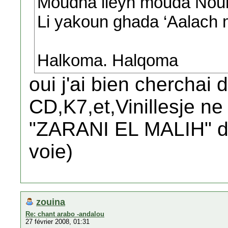
Moudha ileyh mouda Nou
Li yakoun ghada ‘Aalach
Halkoma. Halqoma
oui j'ai bien cherchai
CD,K7,et,Vinillesje ne
"ZARANI EL MALIH" de 
voie)
zouina
Re: chant arabo -andalou
27 février 2008, 01:31