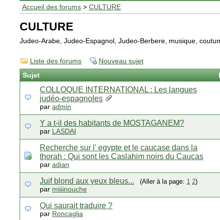
Accueil des forums
>
CULTURE
CULTURE
Judeo-Arabe, Judeo-Espagnol, Judeo-Berbere, musique, coutum
Liste des forums
Nouveau sujet
Sujet
COLLOQUE INTERNATIONAL : Les langues
judéo-espagnoles
par
admin
Y a t-il des habitants de MOSTAGANEM?
par
LASDAI
Recherche sur l' egypte et le caucase dans la
thorah : Qui sont les Caslahim noirs du Caucas
par
adian
Juif blond aux yeux bleus...
(Aller à la page:
1
2
)
par
miiiinouche
Qui saurait traduire ?
par
Roncaglia