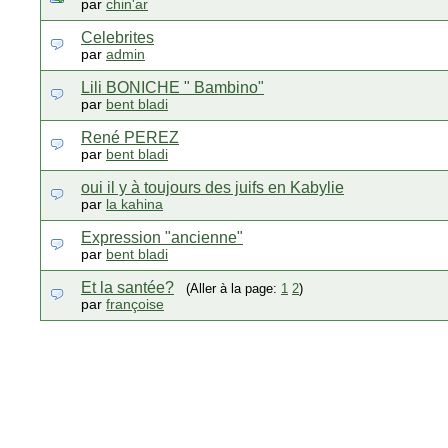
par
chin'ar
Celebrites
par
admin
Lili BONICHE " Bambino"
par
bent bladi
René PEREZ
par
bent bladi
oui il y à toujours des juifs en Kabylie
par
la kahina
Expression "ancienne"
par
bent bladi
Et la santée?
(Aller à la page:
1
2
)
par
françoise