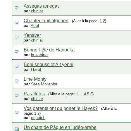
Assegas amegas
par
chin'ar
Chanteur juif algerien
(Aller à la page:
1
2
)
par
Adel
Yenayer
par
chin'ar
Bonne Fête de Hanouka
par
la kahina
Beni snouss et Ait yenni
par
Haraf
Line Monty
par
Sara Morenita
Parallèles
(Aller à la page:
1
...
4
5
6
)
par
chin'ar
Vos parents ont du porter le Hayek?
(Aller à la
page:
1
2
)
par
espoir1
Un chant de Pâque en judéo-arabe