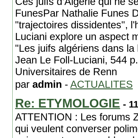
Ces juifs d’Algérie qui ne s
FunesPar Nathalie Funes 
"trajectoires dissidentes", l
Luciani explore un aspect m
"Les juifs algériens dans la 
Jean Le Foll-Luciani, 544 p
Universitaires de Renn
par
admin
-
ACTUALITES
Re: ETYMOLOGIE
- 1
ATTENTION : Les forums Zl
qui veulent converser polime