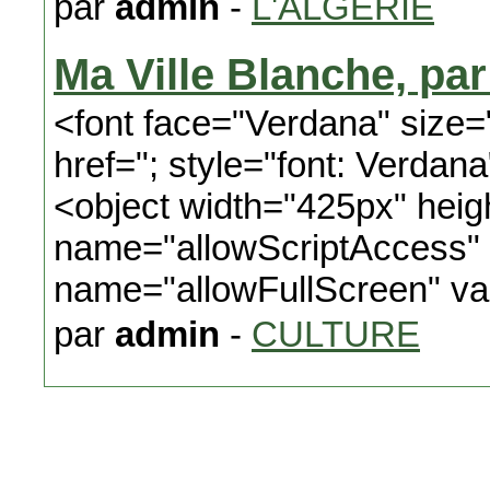
par
admin
-
L'ALGERIE
Ma Ville Blanche, par
<font face="Verdana" size
href="; style="font: Verdan
<object width="425px" hei
name="allowScriptAccess"
name="allowFullScreen" va
par
admin
-
CULTURE