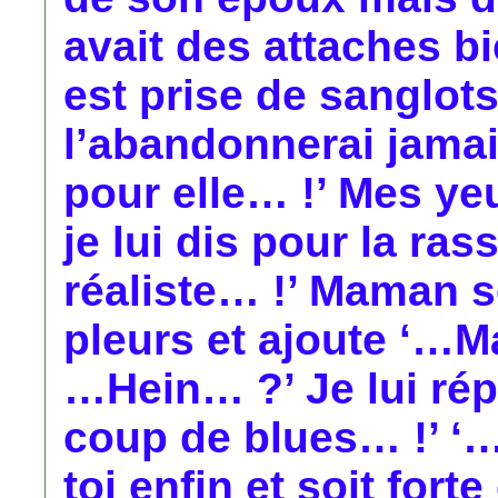
avait des attaches b
est prise de sanglot
l’abandonnerai jamai
pour elle… !’ Mes ye
je lui dis pour la ras
réaliste… !’ Maman 
pleurs et ajoute ‘…Ma
…Hein… ?’ Je lui ré
coup de blues… !’ ‘…
toi enfin et soit fo