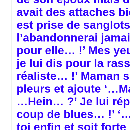
avait des attaches b
est prise de sanglot
l’abandonnerai jamai
pour elle… !’ Mes ye
je lui dis pour la ras
réaliste… !’ Maman 
pleurs et ajoute ‘…Ma
…Hein… ?’ Je lui ré
coup de blues… !’ ‘…
toi enfin et soit fo