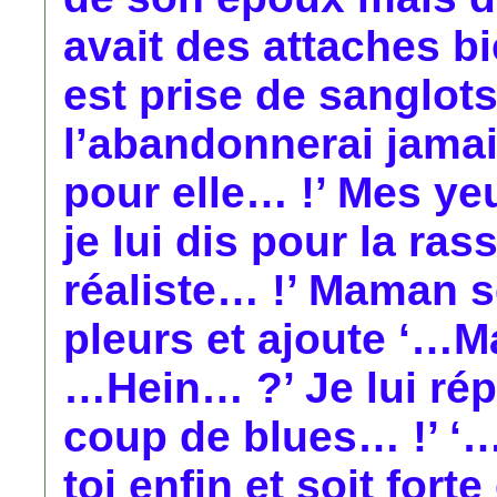
avait des attaches b
est prise de sanglot
l’abandonnerai jamai
pour elle… !’ Mes ye
je lui dis pour la ras
réaliste… !’ Maman 
pleurs et ajoute ‘…Ma
…Hein… ?’ Je lui ré
coup de blues… !’ ‘…
toi enfin et soit fo