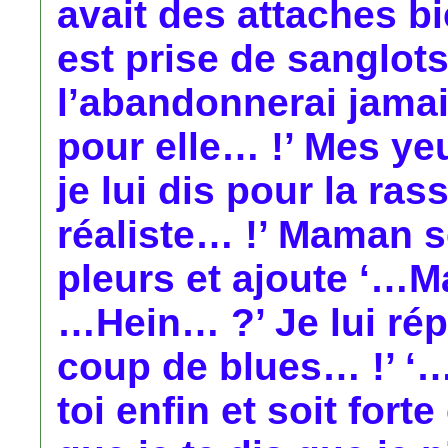
avait des attaches b
est prise de sanglot
l’abandonnerai jamai
pour elle… !’ Mes ye
je lui dis pour la ras
réaliste… !’ Maman 
pleurs et ajoute ‘…Ma
…Hein… ?’ Je lui ré
coup de blues… !’ ‘…
toi enfin et soit fo