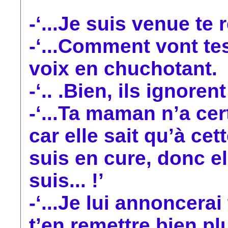
-‘...Je suis venue te 
-‘...Comment vont tes 
voix en chuchotant.
-‘.. .Bien, ils ignorent
-‘...Ta maman n’a ce
car elle sait qu’à ce
suis en cure, donc el
suis... !’
-‘...Je lui annoncerai
t’en remettre bien pl