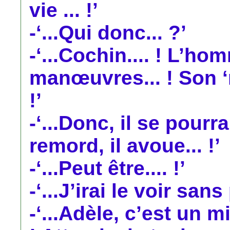
vie ... !’
-‘...Qui donc... ?’
-‘...Cochin.... ! L’h
manœuvres... ! Son ‘m
!’
-‘...Donc, il se pourr
remord, il avoue... !’
-‘...Peut être.... !’
-‘...J’irai le voir san
-‘...Adèle, c’est un m