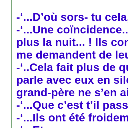
-‘...D’où sors- tu cela,
-‘...Une coïncidence..
plus la nuit... ! Ils
me demandent de leur 
-‘..Cela fait plus de
parle avec eux en si
grand-père ne s’en ai
-‘...Que c’est t’il pas
-‘...Ils ont été froide