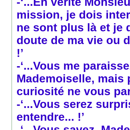
-‘...En vérité Monsieu
mission, je dois int
ne sont plus là et je 
doute de ma vie ou d
!’
-‘...Vous me paraiss
Mademoiselle, mais 
curiosité ne vous par
-‘...Vous serez surpr
entendre... !’
-‘...Vous savez, Mad