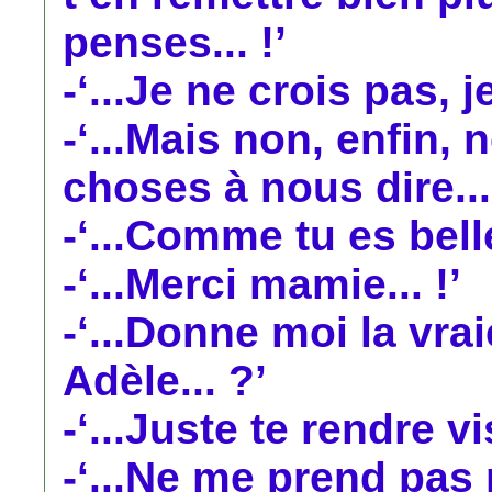
penses... !’
-‘...Je ne crois pas, je
-‘...Mais non, enfin
choses à nous dire....
-‘...Comme tu es belle.
-‘...Merci mamie... !’
-‘...Donne moi la vraie
Adèle... ?’
-‘...Juste te rendre vis
-‘...Ne me prend pas p