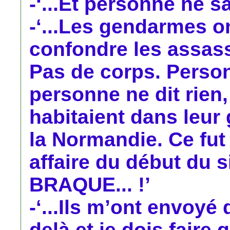
-‘...Et personne ne sai
-‘...Les gendarmes on
confondre les assass
Pas de corps. Person
personne ne dit rien, 
habitaient dans leur
la Normandie. Ce fut
affaire du début du s
BRAQUE... !’
-‘...Ils m’ont envoyé
delà et je dois faire