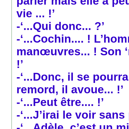
parler mais elle a peu
vie ... !’
-‘...Qui donc... ?’
-‘...Cochin.... ! L’h
manœuvres... ! Son ‘m
!’
-‘...Donc, il se pourr
remord, il avoue... !’
-‘...Peut être.... !’
-‘...J’irai le voir san
-‘...Adèle, c’est un m