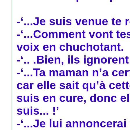
-‘...Je suis venue te 
-‘...Comment vont tes 
voix en chuchotant.
-‘.. .Bien, ils ignorent
-‘...Ta maman n’a ce
car elle sait qu’à ce
suis en cure, donc el
suis... !’
-‘...Je lui annoncerai