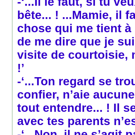
-‘...Il le faut, si tu 
bête... ! ...Mamie, il
chose qui me tient à
de me dire que je sui
visite de courtoisie,
!’
-‘...Ton regard se tro
confier, n’aie aucune 
tout entendre... ! Il
avec tes parents n’es
-‘...Non, il ne s’agit