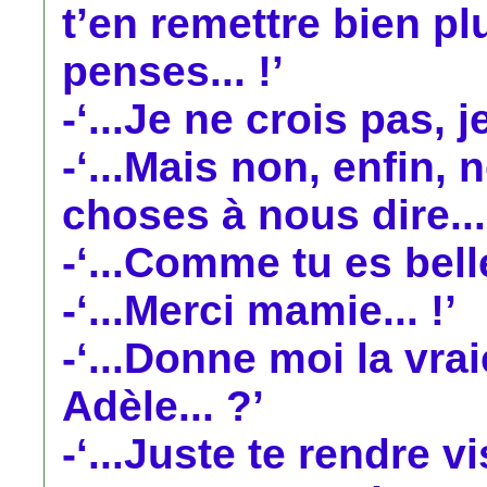
t’en remettre bien pl
penses... !’
-‘...Je ne crois pas, je
-‘...Mais non, enfin
choses à nous dire....
-‘...Comme tu es belle.
-‘...Merci mamie... !’
-‘...Donne moi la vraie
Adèle... ?’
-‘...Juste te rendre vis