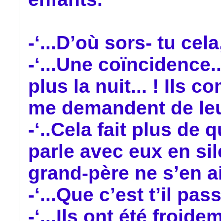
-‘...D’où sors- tu cela,
-‘...Une coïncidence..
plus la nuit... ! Ils
me demandent de leur 
-‘..Cela fait plus de
parle avec eux en si
grand-père ne s’en ai
-‘...Que c’est t’il pas
-‘...Ils ont été froide