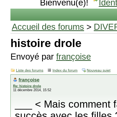
Bienvenu(e)!
Ident
Accueil des forums
>
DIVE
histoire drole
Envoyé par
françoise
Liste des forums
Index du forum
Nouveau sujet
françoise
Re: histoire drole
11 décembre 2014, 15:52
___ < Mais comment fa
succès avec les fille