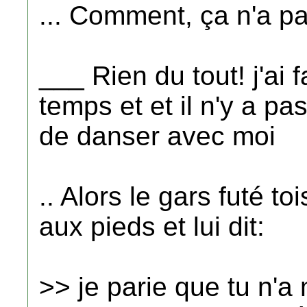
... Comment, ça n'a 
___ Rien du tout! j'ai f
temps et et il n'y a p
de danser avec moi
.. Alors le gars futé t
aux pieds et lui dit:
>> je parie que tu n'