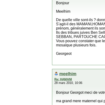
Bonjour
Meelhim
De quelle ville sont-ils ? don
S'agit-il des MAMANI,HOMANI,
prénom, généralement ils so
Ils des tribues juives Be
SEBBAN, PARTOUCHE CAC
Vous pouvez constater que le
mosaïque plusieurs fois.
Georgeot
meelhim
Re: HAMANI
28 mars 2010, 10:06
Bonjour Georgot meci de vot
ma grand mere maternel qui