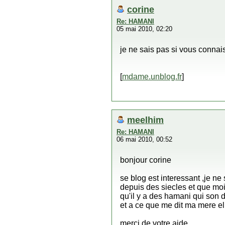
corine
Re: HAMANI
05 mai 2010, 02:20
je ne sais pas si vous connai
[
mdame.unblog.fr
]
meelhim
Re: HAMANI
06 mai 2010, 00:52
bonjour corine
se blog est interessant ,je ne 
depuis des siecles et que moi 
qu'il y a des hamani qui son 
et a ce que me dit ma mere ell
merci de votre aide