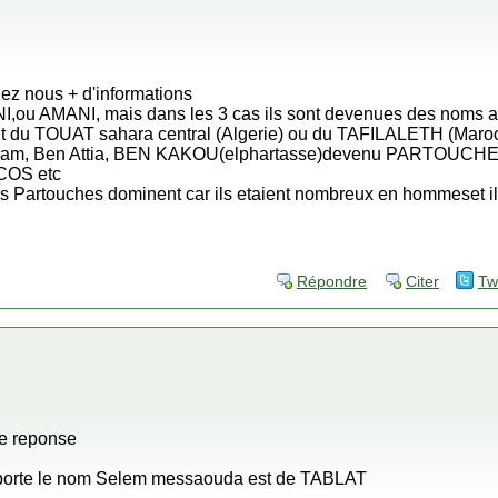
nez nous + d'informations
ou AMANI, mais dans les 3 cas ils sont devenues des noms apres
nt du TOUAT sahara central (Algerie) ou du TAFILALETH (Maro
n Sellam, Ben Attia, BEN KAKOU(elphartasse)devenu PART
OS etc
s Partouches dominent car ils etaient nombreux en hommeset ils
Répondre
Citer
Tw
re reponse
 porte le nom Selem messaouda est de TABLAT