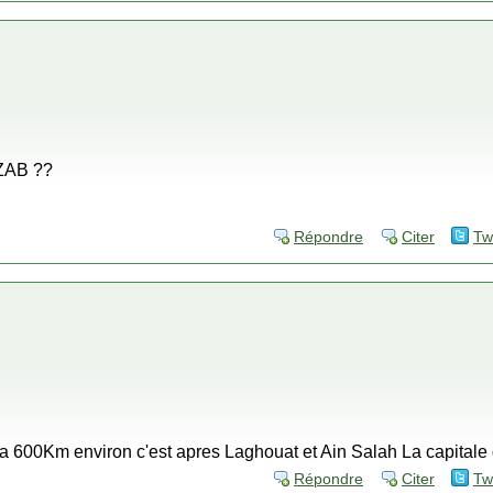
'ZAB ??
Répondre
Citer
Tw
' a 600Km environ c'est apres Laghouat et Ain Salah La capital
Répondre
Citer
Tw