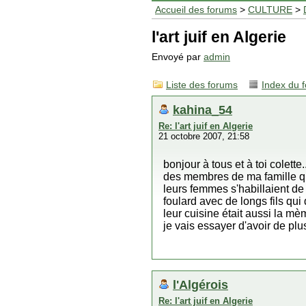
Accueil des forums
>
CULTURE
>
l'art juif en Algerie
Envoyé par
admin
Liste des forums
Index du 
kahina_54
Re: l'art juif en Algerie
21 octobre 2007, 21:58
bonjour à tous et à toi colette.
des membres de ma famille qui
leurs femmes s'habillaient d
foulard avec de longs fils qui
leur cuisine était aussi la mè
je vais essayer d'avoir de plu
l'Algérois
Re: l'art juif en Algerie