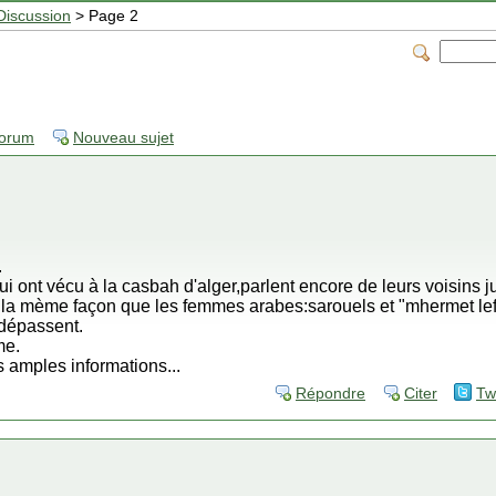
Discussion
> Page 2
forum
Nouveau sujet
.
 ont vécu à la casbah d'alger,parlent encore de leurs voisins ju
e la mème façon que les femmes arabes:sarouels et "mhermet lef
 dépassent.
me.
s amples informations...
Répondre
Citer
Tw