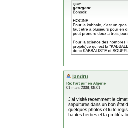
Quote
georgeot
Bonsoir,
HOCINE :
Pour la kabbale, c'est un gros 
faut étre a plusieurs pour en 
peut prendre deux a trois jours
Pour la science des nombres là
projets)ce qui est la "KABBALE
donc KABBALISTE et SOUFFISME 
landru
Re: l'art juif en Algerie
01 mars 2008, 08:01
J'ai visité recemment le cimet
sepultures dans un bon état de
quelques photos et lu le regis
hautes herbes et la proliférat